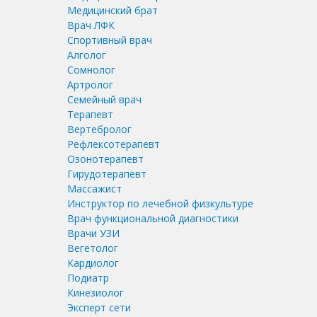
Медицинский брат
Врач ЛФК
Спортивный врач
Алголог
Сомнолог
Артролог
Семейный врач
Терапевт
Вертебролог
Рефлексотерапевт
Озонотерапевт
Гирудотерапевт
Массажист
Инструктор по лечебной физкультуре
Врач функциональной диагностики
Врачи УЗИ
Вегетолог
Кардиолог
Подиатр
Кинезиолог
Эксперт сети