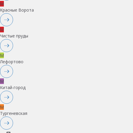
M
Красные Ворота
M
Чистые пруды
M
Лефортово
M
Китай-город
M
Тургеневская