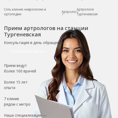
Сеть клиник неврологии и
Артрологи
Артролог
ортопедии
Тургеневская
Прием артрологов на станции
Тургеневская
Консультация в день обращения!
Записаться сейчас
Прием ведут
более
100 врачей
Более
15 лет
опыта
7 клиник
рядом с метро
Наша специализация —