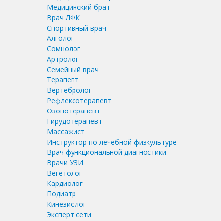
Медицинский брат
Врач ЛФК
Спортивный врач
Алголог
Сомнолог
Артролог
Семейный врач
Терапевт
Вертебролог
Рефлексотерапевт
Озонотерапевт
Гирудотерапевт
Массажист
Инструктор по лечебной физкультуре
Врач функциональной диагностики
Врачи УЗИ
Вегетолог
Кардиолог
Подиатр
Кинезиолог
Эксперт сети