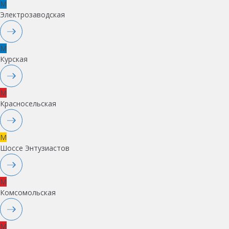
M
Электрозаводская
M
Курская
M
Красносельская
M
Шоссе Энтузиастов
M
Комсомольская
M