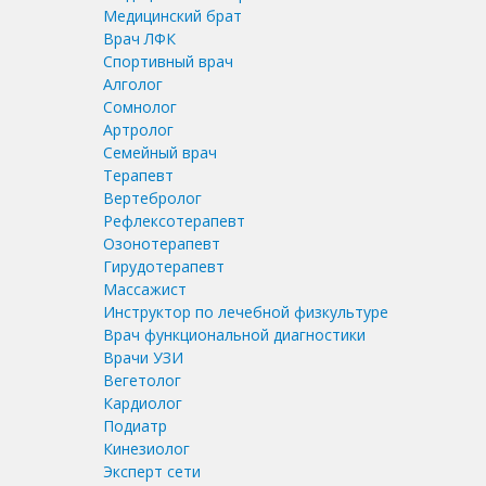
Медицинский брат
Врач ЛФК
Спортивный врач
Алголог
Сомнолог
Артролог
Семейный врач
Терапевт
Вертебролог
Рефлексотерапевт
Озонотерапевт
Гирудотерапевт
Массажист
Инструктор по лечебной физкультуре
Врач функциональной диагностики
Врачи УЗИ
Вегетолог
Кардиолог
Подиатр
Кинезиолог
Эксперт сети