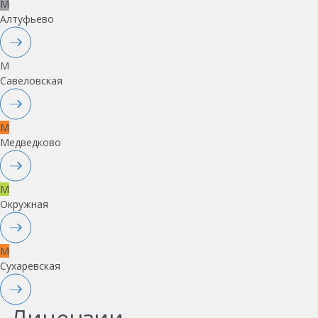
M
Алтуфьево
M
Савеловская
M
Медведково
M
Окружная
M
Сухаревская