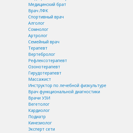
Медицинский брат
Врач ЛФК
Спортивный врач
Алголог
Сомнолог
Артролог
Семейный врач
Терапевт
Вертебролог
Рефлексотерапевт
Озонотерапевт
Гирудотерапевт
Массажист
Инструктор по лечебной физкультуре
Врач функциональной диагностики
Врачи УЗИ
Вегетолог
Кардиолог
Подиатр
Кинезиолог
Эксперт сети