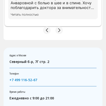
Анваровной с болью в шее и в спине. Хочу
поблагодарить доктора за внимательность.
На приеме доктор посмотрела имеющуюся
Читать полностью
диагностику и дала свой комментарий.
Ответила на все вопросы понятным языком.
Доктор осмотрела меня полностью и
методом польпации. Доназначила
диагностику, чтобы разобраться в моей
ситуации. Очень понравилось отношение
доктора. Профессионал своего дела. Ни
чего лишнего не было назначено.
Предложили сдать анализы в поликлинике,
Адрес в Москве
что бы немного сэкономить, что приятно
Северный б-р, 7Г стр. 2
удивило. Назначено первичное лечение. Все
рекомендации доктора выполню . Буду
рекомендовать знакомым.
Телефон
+7 499 116-52-67
Время работы
Ежедневно с 9:00 до 21:00