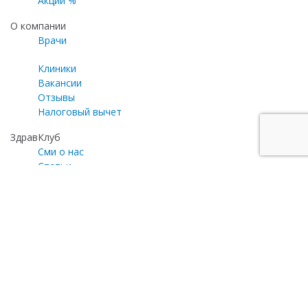
Акции %
О компании
Врачи
Клиники
Вакансии
Отзывы
Налоговый вычет
ЗдравКлуб
Сми о нас
Статьи
Газета «Медицинский эксперт»
Программа лояльности
Личный кабинет
Почта для общих вопросов
zayavka@zdravclinic.ru
Написать директору
otzyv@zdravclinic.ru
Мы принимаем к оплате: