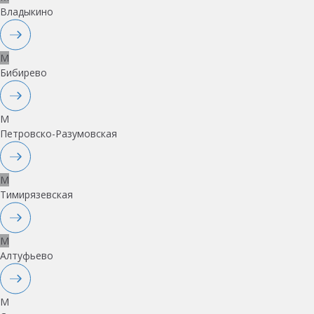
Владыкино
M
Бибирево
M
Петровско-Разумовская
M
Тимирязевская
M
Алтуфьево
M