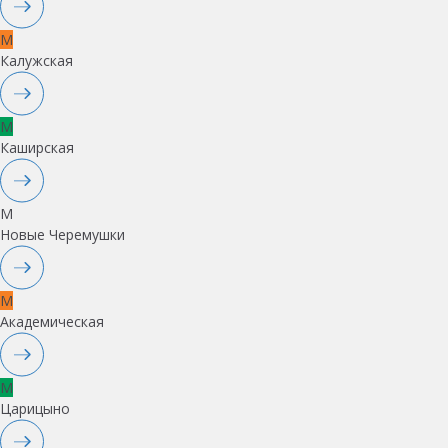
M
Калужская
M
Каширская
M
Новые Черемушки
M
Академическая
M
Царицыно