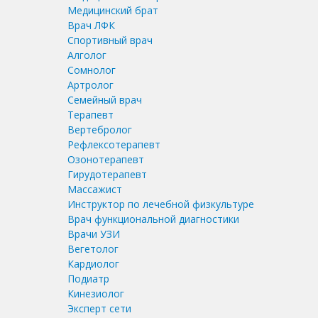
Медицинский брат
Врач ЛФК
Спортивный врач
Алголог
Сомнолог
Артролог
Семейный врач
Терапевт
Вертебролог
Рефлексотерапевт
Озонотерапевт
Гирудотерапевт
Массажист
Инструктор по лечебной физкультуре
Врач функциональной диагностики
Врачи УЗИ
Вегетолог
Кардиолог
Подиатр
Кинезиолог
Эксперт сети