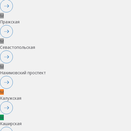
M
Пражская
M
Севастопольская
M
Нахимовский проспект
M
Калужская
M
Каширская