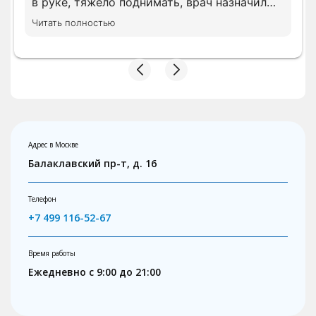
в руке, тяжело поднимать, врач назначил
все необходимое лечение сразу, просил
Читать полностью
дождать анализы несколько показателей,
на повторном приеме скорректировал
лечение с учетом показателей. В клинике с
вниманием относятся, следят за записью.
Адрес в Москве
Балаклавский пр-т, д. 16
Телефон
+7 499 116-52-67
Время работы
Ежедневно с 9:00 до 21:00