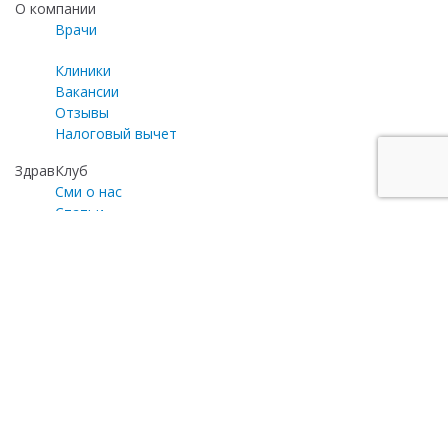
О компании
Врачи
Клиники
Вакансии
Отзывы
Налоговый вычет
ЗдравКлуб
Сми о нас
Статьи
Газета «Медицинский эксперт»
Программа лояльности
Личный кабинет
Почта для общих вопросов
zayavka@zdravclinic.ru
Написать директору
otzyv@zdravclinic.ru
Мы принимаем к оплате: