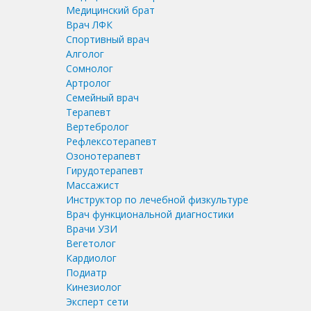
Медицинский брат
Врач ЛФК
Спортивный врач
Алголог
Сомнолог
Артролог
Семейный врач
Терапевт
Вертебролог
Рефлексотерапевт
Озонотерапевт
Гирудотерапевт
Массажист
Инструктор по лечебной физкультуре
Врач функциональной диагностики
Врачи УЗИ
Вегетолог
Кардиолог
Подиатр
Кинезиолог
Эксперт сети