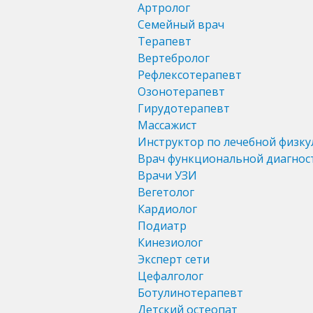
Артролог
Семейный врач
Терапевт
Вертебролог
Рефлексотерапевт
Озонотерапевт
Гирудотерапевт
Массажист
Инструктор по лечебной физку
Врач функциональной диагнос
Врачи УЗИ
Вегетолог
Кардиолог
Подиатр
Кинезиолог
Эксперт сети
Цефалголог
Ботулинотерапевт
Детский остеопат