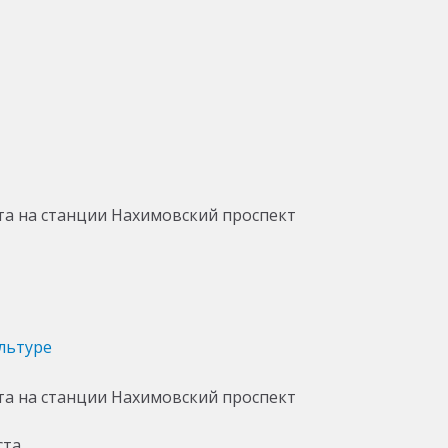
льтуре
ста