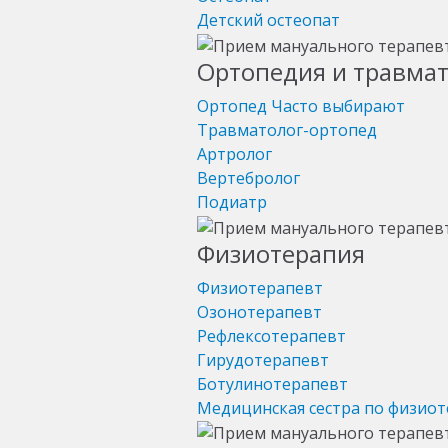
Детский остеопат
Ортопедия и травма
Ортопед
Часто выбирают
Травматолог-ортопед
Артролог
Вертебролог
Подиатр
Физиотерапия
Физиотерапевт
Озонотерапевт
Рефлексотерапевт
Гирудотерапевт
Ботулинотерапевт
Медицинская сестра по физио