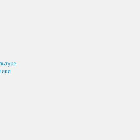
льтуре
тики