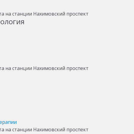
тология
терапии