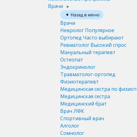
Врачи
Врачи
Невролог
Популярное
Ортопед
Часто выбирают
Ревматолог
Высокий спрос
Мануальный терапевт
Остеопат
Эндокринолог
Травматолог-ортопед
Физиотерапевт
Медицинская сестра по физио
Медицинская сестра
Медицинский брат
Врач ЛФК
Спортивный врач
Алголог
Сомнолог