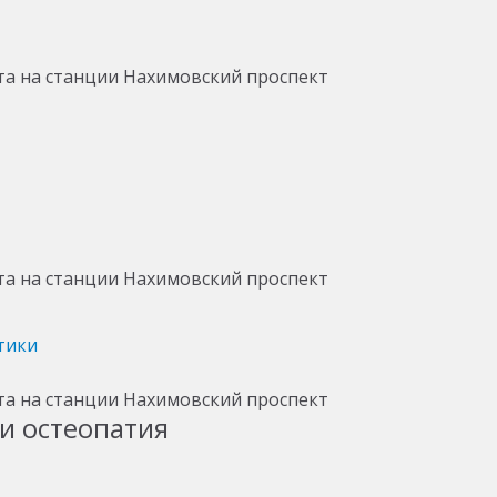
тики
и остеопатия