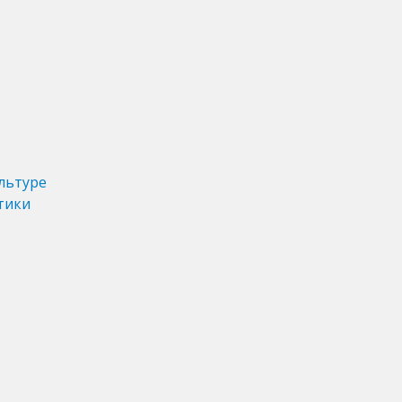
льтуре
тики