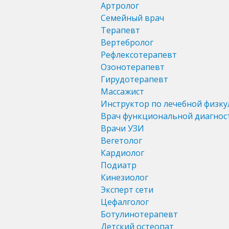
Артролог
Семейный врач
Терапевт
Вертебролог
Рефлексотерапевт
Озонотерапевт
Гирудотерапевт
Массажист
Инструктор по лечебной физку
Врач функциональной диагнос
Врачи УЗИ
Вегетолог
Кардиолог
Подиатр
Кинезиолог
Эксперт сети
Цефалголог
Ботулинотерапевт
Детский остеопат