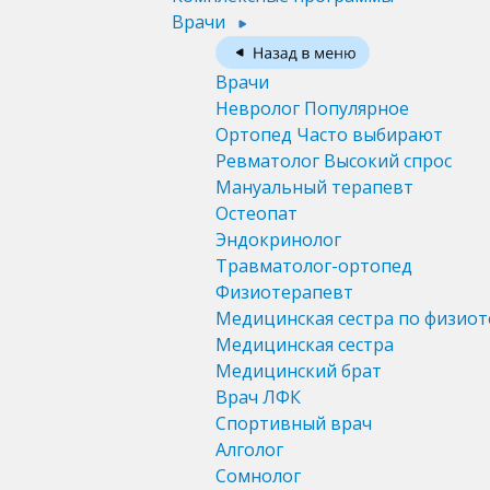
Врачи
Врачи
Невролог
Популярное
Ортопед
Часто выбирают
Ревматолог
Высокий спрос
Мануальный терапевт
Остеопат
Эндокринолог
Травматолог-ортопед
Физиотерапевт
Медицинская сестра по физио
Медицинская сестра
Медицинский брат
Врач ЛФК
Спортивный врач
Алголог
Сомнолог