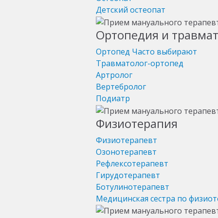
Детский остеопат
Ортопедия и травма
Ортопед
Часто выбирают
Травматолог-ортопед
Артролог
Вертебролог
Подиатр
Физиотерапия
Физиотерапевт
Озонотерапевт
Рефлексотерапевт
Гирудотерапевт
Ботулинотерапевт
Медицинская сестра по физио