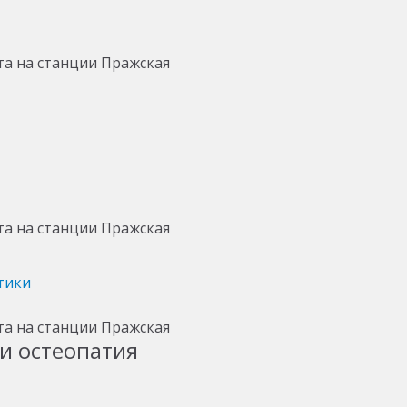
тики
и остеопатия