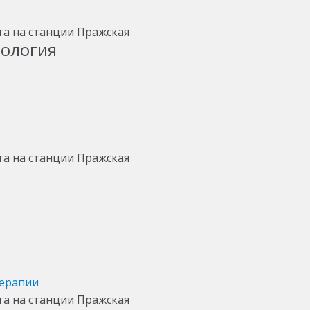
тология
терапии