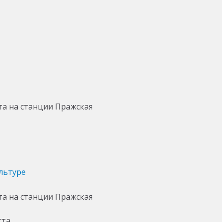
льтуре
ста