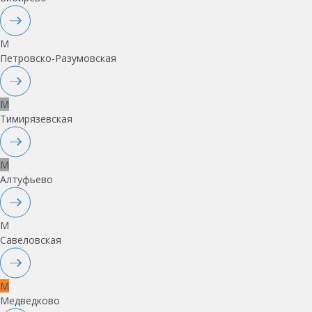
M
Петровско-Разумовская
M
Тимирязевская
M
Алтуфьево
M
Савеловская
M
Медведково