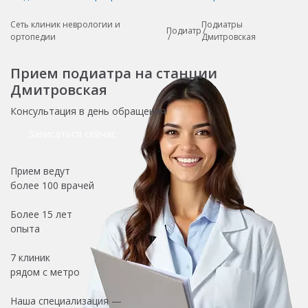
Сеть клиник неврологии и
Подиатры
Подиатр
ортопедии
Дмитровская
Прием подиатра на станции
Дмитровская
Консультация в день обращения!
Записаться сейчас
Прием ведут
более
100 врачей
Более
15 лет
опыта
7 клиник
рядом с метро
Наша специализация —