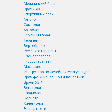
Медицинский брат
Врач ЛФК
Спортивный врач
Алголог
Сомнолог
Артролог
Семейный врач
Терапевт
Вертебролог
Рефлексотерапевт
Озонотерапевт
Гирудотерапевт
Массажист
Инструктор по лечебной физкультуре
Врач функциональной диагностики
Врачи УЗИ
Вегетолог
Кардиолог
Подиатр
Кинезиолог
Эксперт сети