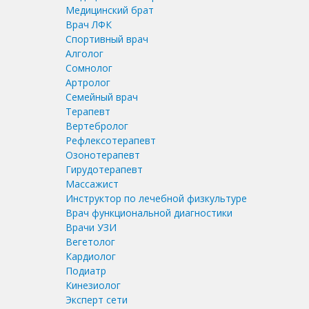
Медицинский брат
Врач ЛФК
Спортивный врач
Алголог
Сомнолог
Артролог
Семейный врач
Терапевт
Вертебролог
Рефлексотерапевт
Озонотерапевт
Гирудотерапевт
Массажист
Инструктор по лечебной физкультуре
Врач функциональной диагностики
Врачи УЗИ
Вегетолог
Кардиолог
Подиатр
Кинезиолог
Эксперт сети