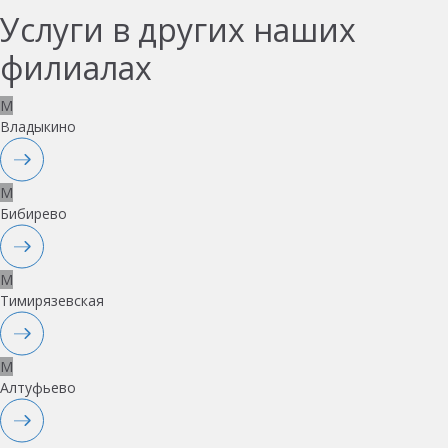
Услуги в других наших
филиалах
M
Владыкино
M
Бибирево
M
Тимирязевская
M
Алтуфьево