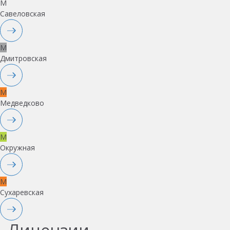
M
Савеловская
M
Дмитровская
M
Медведково
M
Окружная
M
Сухаревская