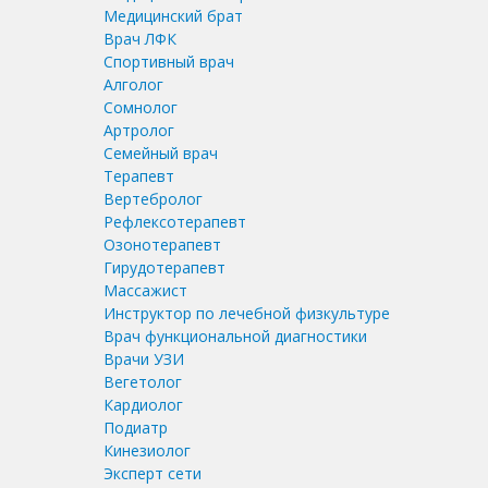
Медицинский брат
Врач ЛФК
Спортивный врач
Алголог
Сомнолог
Артролог
Семейный врач
Терапевт
Вертебролог
Рефлексотерапевт
Озонотерапевт
Гирудотерапевт
Массажист
Инструктор по лечебной физкультуре
Врач функциональной диагностики
Врачи УЗИ
Вегетолог
Кардиолог
Подиатр
Кинезиолог
Эксперт сети