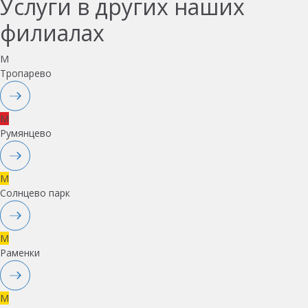
Услуги в других наших
филиалах
M
Тропарево
M
Румянцево
M
Солнцево парк
M
Раменки
M