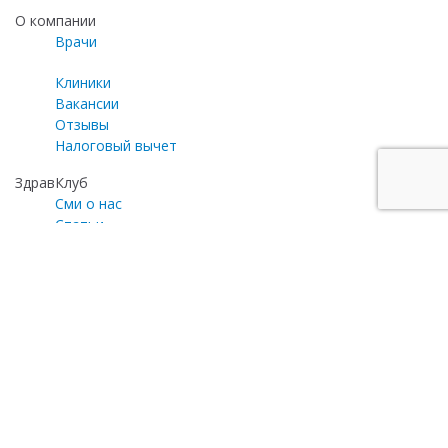
О компании
Врачи
Клиники
Вакансии
Отзывы
Налоговый вычет
ЗдравКлуб
Сми о нас
Статьи
Газета «Медицинский эксперт»
Программа лояльности
Личный кабинет
Почта для общих вопросов
zayavka@zdravclinic.ru
Написать директору
otzyv@zdravclinic.ru
Мы принимаем к оплате: