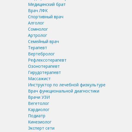
Медицинский брат
Врач ЛФК
Спортивный врач
Алголог
Сомнолог
Артролог
Семейный врач
Терапевт
Вертебролог
Рефлексотерапевт
Озонотерапевт
Гирудотерапевт
Массажист
Инструктор по лечебной физкультуре
Врач функциональной диагностики
Врачи УЗИ
Вегетолог
Кардиолог
Подиатр
Кинезиолог
Эксперт сети