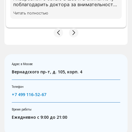
поблагодарить доктора за внимательность.
На приеме доктор посмотрела имеющуюся
Читать полностью
диагностику и дала свой комментарий.
Ответила на все вопросы понятным языком.
Доктор осмотрела меня полностью и
методом польпации. Доназначила
диагностику, чтобы разобраться в моей
ситуации. Очень понравилось отношение
доктора. Профессионал своего дела. Ни
чего лишнего не было назначено.
Предложили сдать анализы в поликлинике,
Адрес в Москве
что бы немного сэкономить, что приятно
Вернадского пр-т, д. 105, корп. 4
удивило. Назначено первичное лечение. Все
рекомендации доктора выполню . Буду
рекомендовать знакомым.
Телефон
+7 499 116-52-67
Время работы
Ежедневно с 9:00 до 21:00