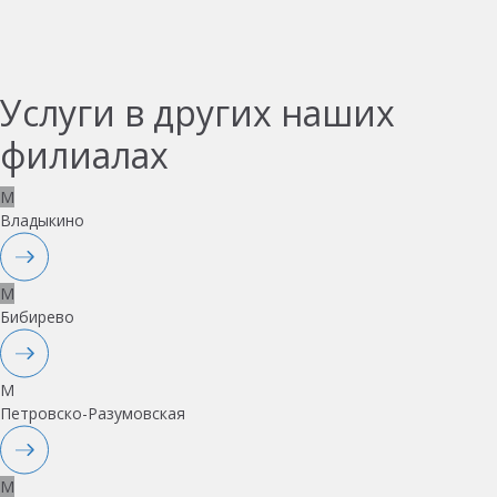
Услуги в других наших
филиалах
M
Владыкино
M
Бибирево
M
Петровско-Разумовская
M