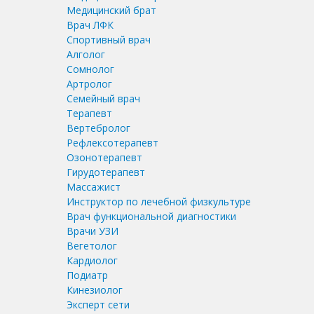
Медицинский брат
Врач ЛФК
Спортивный врач
Алголог
Сомнолог
Артролог
Семейный врач
Терапевт
Вертебролог
Рефлексотерапевт
Озонотерапевт
Гирудотерапевт
Массажист
Инструктор по лечебной физкультуре
Врач функциональной диагностики
Врачи УЗИ
Вегетолог
Кардиолог
Подиатр
Кинезиолог
Эксперт сети