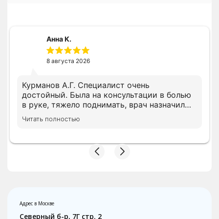
Анна К.
8 августа 2026
Курманов А.Г. Специалист очень
достойный. Была на консультации в болью
в руке, тяжело поднимать, врач назначил
все необходимое лечение сразу, просил
Читать полностью
дождать анализы несколько показателей,
на повторном приеме скорректировал
лечение с учетом показателей. В клинике с
вниманием относятся, следят за записью.
Адрес в Москве
Северный б-р, 7Г стр. 2