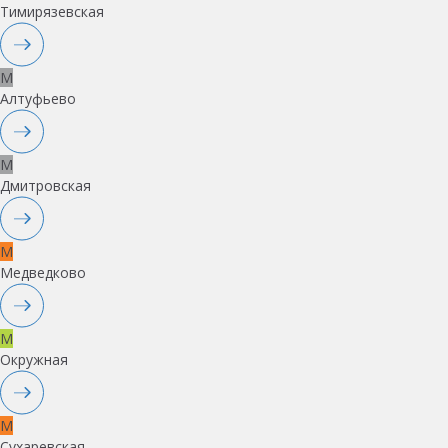
Тимирязевская
M
Алтуфьево
M
Дмитровская
M
Медведково
M
Окружная
M
Сухаревская