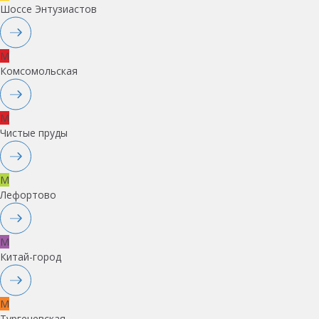
Шоссе Энтузиастов
M
Комсомольская
M
Чистые пруды
M
Лефортово
M
Китай-город
M
Тургеневская