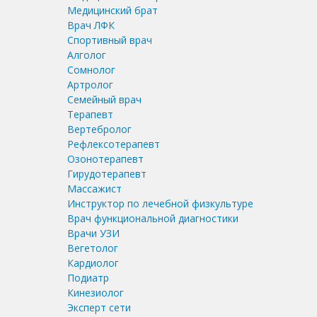
Медицинский брат
Врач ЛФК
Спортивный врач
Алголог
Сомнолог
Артролог
Семейный врач
Терапевт
Вертебролог
Рефлексотерапевт
Озонотерапевт
Гирудотерапевт
Массажист
Инструктор по лечебной физкультуре
Врач функциональной диагностики
Врачи УЗИ
Вегетолог
Кардиолог
Подиатр
Кинезиолог
Эксперт сети