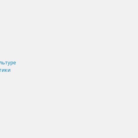
льтуре
тики