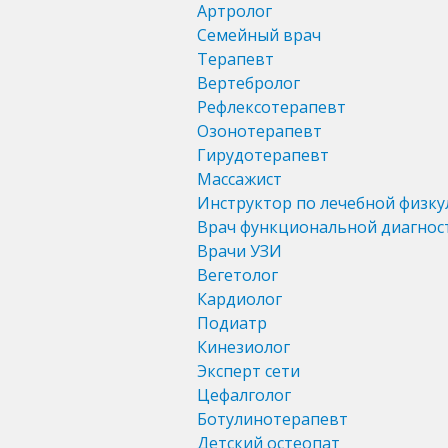
Артролог
Семейный врач
Терапевт
Вертебролог
Рефлексотерапевт
Озонотерапевт
Гирудотерапевт
Массажист
Инструктор по лечебной физку
Врач функциональной диагнос
Врачи УЗИ
Вегетолог
Кардиолог
Подиатр
Кинезиолог
Эксперт сети
Цефалголог
Ботулинотерапевт
Детский остеопат