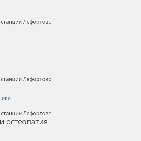
тики
и остеопатия