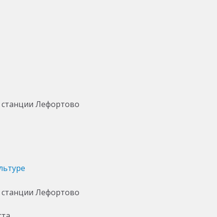
льтуре
ста