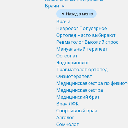
Врачи
Врачи
Невролог
Популярное
Ортопед
Часто выбирают
Ревматолог
Высокий спрос
Мануальный терапевт
Остеопат
Эндокринолог
Травматолог-ортопед
Физиотерапевт
Медицинская сестра по физио
Медицинская сестра
Медицинский брат
Врач ЛФК
Спортивный врач
Алголог
Сомнолог