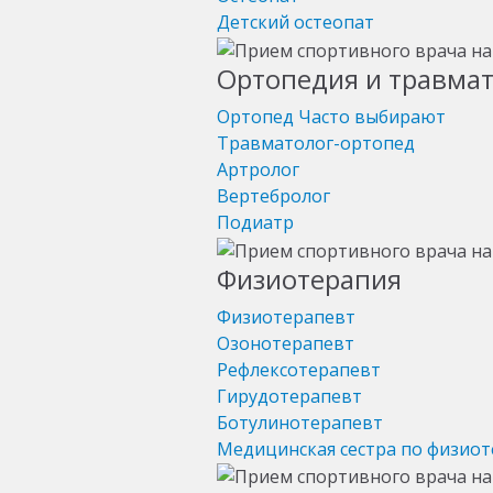
Детский остеопат
Ортопедия и травма
Ортопед
Часто выбирают
Травматолог-ортопед
Артролог
Вертебролог
Подиатр
Физиотерапия
Физиотерапевт
Озонотерапевт
Рефлексотерапевт
Гирудотерапевт
Ботулинотерапевт
Медицинская сестра по физио