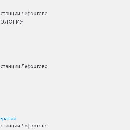
тология
терапии