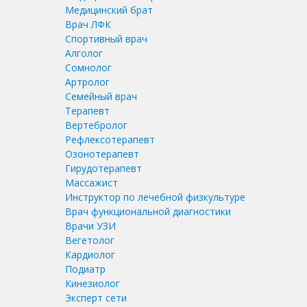
Медицинский брат
Врач ЛФК
Спортивный врач
Алголог
Сомнолог
Артролог
Семейный врач
Терапевт
Вертебролог
Рефлексотерапевт
Озонотерапевт
Гирудотерапевт
Массажист
Инструктор по лечебной физкультуре
Врач функциональной диагностики
Врачи УЗИ
Вегетолог
Кардиолог
Подиатр
Кинезиолог
Эксперт сети