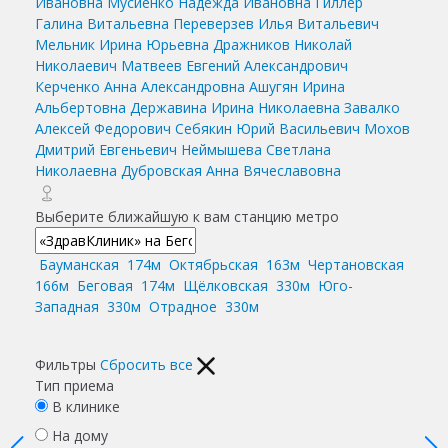
Ивановна
Мусиенко Надежда Ивановна
Гиллер
Галина Витальевна
Переверзев Илья Витальевич
Мельник Ирина Юрьевна
Дражников Николай
Николаевич
Матвеев Евгений Александрович
Керченко Анна Александровна
Ашугян Ирина
Альбертовна
Державина Ирина Николаевна
Завалко
Алексей Федорович
Себякин Юрий Васильевич
Мохов
Дмитрий Евгеньевич
Неймышева Светлана
Николаевна
Дубровская Анна Вячеславовна
Выберите ближайшую к вам станцию метро
Бауманская
174м
Октябрьская
163м
Чертановская
166м
Беговая
174м
Щёлковская
330м
Юго-
Западная
330м
Отрадное
330м
Фильтры
Сбросить все
Тип приема
В клинике
На дому