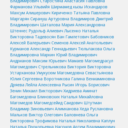
Владимирович
Старостина Анастасия Павловна
Фарманова Ульвийя Ширмамед кызы
Искандаров
Махсум Алишерович
Кириченко Татьяна Павловна
Маргарян Сирануш Артуровна
Владимиров Дмитрий
Владимирович
Шаталова Мария Александровна
Штеннес Рудольф Алиевич
Лысенко Наталья
Викторовна
Тадевосян Ван Гамлетович
Бабовников
Алексей Валерьевич
Семенов Алексей Анатольевич
Курманов Александр Геннадьевич
Тюльпакова Ольга
Владимировна
Маркин Юрий Владимирович
Андрианов Максим Юрьевич
Мамаев Магомедрасул
Магомедович
Стрельникова Виктория Викторовна
Устарханова Умукусюм Магомедовна
Севастьянова
Юлия Сергеевна
Воротникова Галина Вениаминовна
Дряева Лейла Алексеевна
Рысин Игорь Борисович
Зенин Михаил Викторович
Хидриева Аминат
Багомедовна
Блиновских Наталья Михайловна
Магомедов Магомедсейид Саидович
Штутман
Владимир Зиновьевич
Алимханова Хеда Руслановна
Мальков Виктор Олегович
Баловнева Ольга
Викторовна
Трофимова Наталья Николаевна
Каплун
Наталья Прокопьевна
Насонов Артем Владимирович