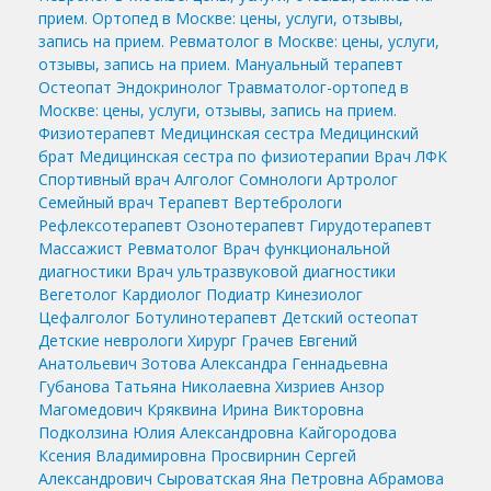
прием.
Ортопед в Москве: цены, услуги, отзывы,
запись на прием.
Ревматолог в Москве: цены, услуги,
отзывы, запись на прием.
Мануальный терапевт
Остеопат
Эндокринолог
Травматолог-ортопед в
Москве: цены, услуги, отзывы, запись на прием.
Физиотерапевт
Медицинская сестра
Медицинский
брат
Медицинская сестра по физиотерапии
Врач ЛФК
Спортивный врач
Алголог
Сомнологи
Артролог
Семейный врач
Терапевт
Вертебрологи
Рефлексотерапевт
Озонотерапевт
Гирудотерапевт
Массажист
Ревматолог
Врач функциональной
диагностики
Врач ультразвуковой диагностики
Вегетолог
Кардиолог
Подиатр
Кинезиолог
Цефалголог
Ботулинотерапевт
Детский остеопат
Детские неврологи
Хирург
Грачев Евгений
Анатольевич
Зотова Александра Геннадьевна
Губанова Татьяна Николаевна
Хизриев Анзор
Магомедович
Кряквина Ирина Викторовна
Подколзина Юлия Александровна
Кайгородова
Ксения Владимировна
Просвирнин Сергей
Александрович
Сыроватская Яна Петровна
Абрамова