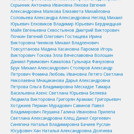
Скрынник Антонина Ивановна
Ляхова Евгения
Александровна
Малкова Елизавета Михайловна
Соловьева Александра Александровна
Негляд Михаил
Юрьевич
Елховиков Владимир Юрьевич
Берднидцкая
Майя Евгеньевна
Севостьянов Дмитрий Викторович
Почкин Евгений Олегович
Гостищева Ирина
Викторовна
Чиняков Михаил Владленович
Товсултанова Мадина Хасановна
Паромов Игорь
Викторович
Токова Элла Вячеславовна
Волошин
Даниил Рувимович
Камалова Гульнара Фанузовна
Брук Михаил Александрович
Столяров Александр
Петрович
Фомина Любовь Ивановна
Летяго Светлана
Николаевна
Мнацаканова Дарья Александровна
Петрова Ольга Владимировна
Месхадзе Тамара
Васильевна
Азенс Светлана Юрьевна
Беляева
Людмила Викторовна
Григорян Арамаис Григорьевич
Хотджиев Перман Мурадович
Савинов Павел
Владимирович
Леушина Галина Ивановна
Прилепа
Светлана Александровна
Клещ Данил Сергеевич
Синягина Наталья Владимировна
Бачиев Руслан
Юсуфович
Хан Наталья Александровна
Долгиева