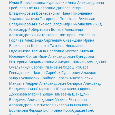
Юлия Вячеславовна
Курносенко Анна Александровна
Гребнева Елена Петровна
Дягилев Игорь
Владимирович
Вознесенская Нина Николаевна
Ужахова Фатима Тагировна
Полежаев Вячеслав
Владимирович
Пахомов Владимир Николаевич
Линд
Александр Робертович
Бочков Александр
Александрович
Патракеева Виктория Сергеевна
Горячев Александр Сергеевич
Сивенцова Ирина
Васильевна
Шевченко Татьяна Николаевна
Евдокимова Татьяна Павловна
Изотов Михаил
Юрьевич
Сотов Иван Александрович
Сунгурова
Екатерина Владимировна
Ахмедов Шамиль Ахмедович
Омельянчук Сергей Иванович
Ходош Роберт
Геннадьевич
Чрагян Сарибек Суренович
Ахмедов
Умар Русланович
Крайнов Сергей Анатольевич
Мандель Андрей Александрович
Овчаров Александр
Владимирович
Старикова Юлия Александровна
Доржиева Марина Даша-Нимаевна
Шайдулин
Владимир Александрович
Уткина Екатерина
Александровна
Игнатова Екатерина Ивановна
Борлакова Фарида Биляловна
Коробушкин Глеб