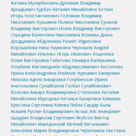
Фатима Мухарбековна
Духовник Владимир
Аркадьевич
Курбач Наталия Михайловна
Боткин
Игорь Константинович
Головкин Владимир
Николаевич
Кузьмина Полина Николаевна
Суханов
Владимир Викторович
Исаев Владимир Викторович
Середина Валентина Николаевна
Козаева Диана
Дзодцаевна
Абдуллаева Разият Идрисовна
Ворошилова Нина Наумовна
Черкашов Андрей
Михайлович
Ильенко Игорь Иванович
Кошелева
Юлия Викторовна
Габитова Эльмира Валерьевна
Уллубиев Магомеднаби Абдулмуслимович
Бессонова
Ирина Александровна
Илиязов Нуркамил Бакирович
Ниязова Аделя Анваровна
Голубинская Ирина
Анатольевна
Сулайбанов Гасбал Сулайбанович
Волкова Анвара Владимировна
Степанова Наталия
Михайловна
Муродова Наталья Базаровна
Каяшева
Кристина Сергеевна
Алиева Лейла Сардар Кызы
Акашев Руслан Владимирович
Ак-кыс Аяс Анандович
Цыцурин Владислав Сергеевич
Якубсон Виктор
Михайлович
Македонский Евгений Витальевич
Алексеева Мария Владимировна
Черепахина Светлана