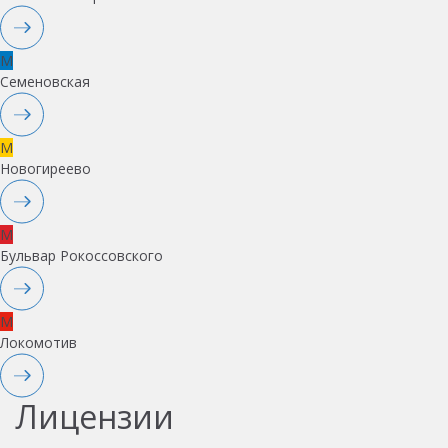
M
Семеновская
M
Новогиреево
M
Бульвар Рокоссовского
M
Локомотив
Лицензии