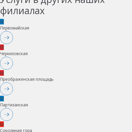
филиалах
M
Первомайская
M
Черкизовская
M
Преображенская площадь
M
Партизанская
M
Соколиная гора