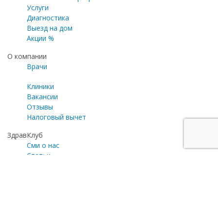
Услуги
Диагностика
Выезд на дом
Акции %
О компании
Врачи
Клиники
Вакансии
Отзывы
Налоговый вычет
ЗдравКлуб
Сми о нас
Статьи
Газета «Медицинский эксперт»
Программа лояльности
Личный кабинет
Почта для общих вопросов
zayavka@zdravclinic.ru