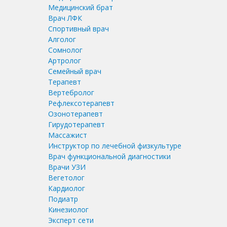
Медицинский брат
Врач ЛФК
Спортивный врач
Алголог
Сомнолог
Артролог
Семейный врач
Терапевт
Вертебролог
Рефлексотерапевт
Озонотерапевт
Гирудотерапевт
Массажист
Инструктор по лечебной физкультуре
Врач функциональной диагностики
Врачи УЗИ
Вегетолог
Кардиолог
Подиатр
Кинезиолог
Эксперт сети