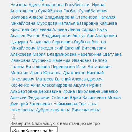
Ниязова Аделя Анваровна
Голубинская Ирина
Анатольевна
Сулайбанов Гасбал Сулайбанович
Волкова Анвара Владимировна
Степанова Наталия
Михайловна
Муродова Наталья Базаровна
Каяшева
Кристина Сергеевна
Алиева Лейла Сардар Кызы
Акашев Руслан Владимирович
Ак-кыс Аяс Анандович
Цыцурин Владислав Сергеевич
Якубсон Виктор
Михайлович
Македонский Евгений Витальевич
Алексеева Мария Владимировна
Черепахина Светлана
Ивановна
Мусиенко Надежда Ивановна
Гиллер
Галина Витальевна
Переверзев Илья Витальевич
Мельник Ирина Юрьевна
Дражников Николай
Николаевич
Матвеев Евгений Александрович
Керченко Анна Александровна
Ашугян Ирина
Альбертовна
Державина Ирина Николаевна
Завалко
Алексей Федорович
Себякин Юрий Васильевич
Мохов
Дмитрий Евгеньевич
Неймышева Светлана
Николаевна
Дубровская Анна Вячеславовна
Выберите ближайшую к вам станцию метро