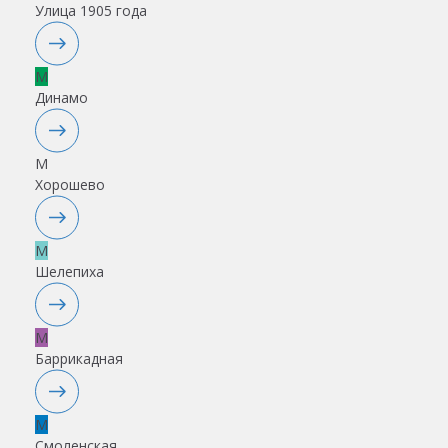
Улица 1905 года
M
Динамо
M
Хорошево
M
Шелепиха
M
Баррикадная
M
Смоленская