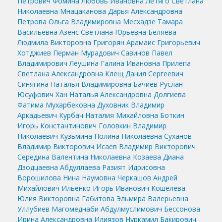
Петрович
Фомина Любовь Ивановна
Летяго Светлана
Николаевна
Мнацаканова Дарья Александровна
Петрова Ольга Владимировна
Месхадзе Тамара
Васильевна
Азенс Светлана Юрьевна
Беляева
Людмила Викторовна
Григорян Арамаис Григорьевич
Хотджиев Перман Мурадович
Савинов Павел
Владимирович
Леушина Галина Ивановна
Прилепа
Светлана Александровна
Клещ Данил Сергеевич
Синягина Наталья Владимировна
Бачиев Руслан
Юсуфович
Хан Наталья Александровна
Долгиева
Фатима Мухарбековна
Духовник Владимир
Аркадьевич
Курбач Наталия Михайловна
Боткин
Игорь Константинович
Головкин Владимир
Николаевич
Кузьмина Полина Николаевна
Суханов
Владимир Викторович
Исаев Владимир Викторович
Середина Валентина Николаевна
Козаева Диана
Дзодцаевна
Абдуллаева Разият Идрисовна
Ворошилова Нина Наумовна
Черкашов Андрей
Михайлович
Ильенко Игорь Иванович
Кошелева
Юлия Викторовна
Габитова Эльмира Валерьевна
Уллубиев Магомеднаби Абдулмуслимович
Бессонова
Ирина Александровна
Илиязов Нуркамил Бакирович