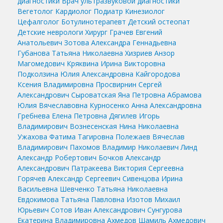
диагностики
Врач ультразвуковой диагностики
Вегетолог
Кардиолог
Подиатр
Кинезиолог
Цефалголог
Ботулинотерапевт
Детский остеопат
Детские неврологи
Хирург
Грачев Евгений
Анатольевич
Зотова Александра Геннадьевна
Губанова Татьяна Николаевна
Хизриев Анзор
Магомедович
Кряквина Ирина Викторовна
Подколзина Юлия Александровна
Кайгородова
Ксения Владимировна
Просвирнин Сергей
Александрович
Сыроватская Яна Петровна
Абрамова
Юлия Вячеславовна
Курносенко Анна Александровна
Гребнева Елена Петровна
Дягилев Игорь
Владимирович
Вознесенская Нина Николаевна
Ужахова Фатима Тагировна
Полежаев Вячеслав
Владимирович
Пахомов Владимир Николаевич
Линд
Александр Робертович
Бочков Александр
Александрович
Патракеева Виктория Сергеевна
Горячев Александр Сергеевич
Сивенцова Ирина
Васильевна
Шевченко Татьяна Николаевна
Евдокимова Татьяна Павловна
Изотов Михаил
Юрьевич
Сотов Иван Александрович
Сунгурова
Екатерина Владимировна
Ахмедов Шамиль Ахмедович