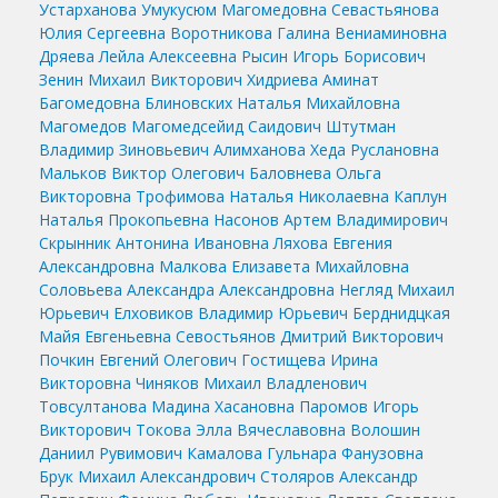
Устарханова Умукусюм Магомедовна
Севастьянова
Юлия Сергеевна
Воротникова Галина Вениаминовна
Дряева Лейла Алексеевна
Рысин Игорь Борисович
Зенин Михаил Викторович
Хидриева Аминат
Багомедовна
Блиновских Наталья Михайловна
Магомедов Магомедсейид Саидович
Штутман
Владимир Зиновьевич
Алимханова Хеда Руслановна
Мальков Виктор Олегович
Баловнева Ольга
Викторовна
Трофимова Наталья Николаевна
Каплун
Наталья Прокопьевна
Насонов Артем Владимирович
Скрынник Антонина Ивановна
Ляхова Евгения
Александровна
Малкова Елизавета Михайловна
Соловьева Александра Александровна
Негляд Михаил
Юрьевич
Елховиков Владимир Юрьевич
Берднидцкая
Майя Евгеньевна
Севостьянов Дмитрий Викторович
Почкин Евгений Олегович
Гостищева Ирина
Викторовна
Чиняков Михаил Владленович
Товсултанова Мадина Хасановна
Паромов Игорь
Викторович
Токова Элла Вячеславовна
Волошин
Даниил Рувимович
Камалова Гульнара Фанузовна
Брук Михаил Александрович
Столяров Александр