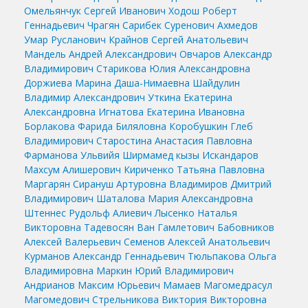
Омельянчук Сергей Иванович
Ходош Роберт
Геннадьевич
Чрагян Сарибек Суренович
Ахмедов
Умар Русланович
Крайнов Сергей Анатольевич
Мандель Андрей Александрович
Овчаров Александр
Владимирович
Старикова Юлия Александровна
Доржиева Марина Даша-Нимаевна
Шайдулин
Владимир Александрович
Уткина Екатерина
Александровна
Игнатова Екатерина Ивановна
Борлакова Фарида Биляловна
Коробушкин Глеб
Владимирович
Старостина Анастасия Павловна
Фарманова Ульвийя Ширмамед кызы
Искандаров
Махсум Алишерович
Кириченко Татьяна Павловна
Маргарян Сирануш Артуровна
Владимиров Дмитрий
Владимирович
Шаталова Мария Александровна
Штеннес Рудольф Алиевич
Лысенко Наталья
Викторовна
Тадевосян Ван Гамлетович
Бабовников
Алексей Валерьевич
Семенов Алексей Анатольевич
Курманов Александр Геннадьевич
Тюльпакова Ольга
Владимировна
Маркин Юрий Владимирович
Андрианов Максим Юрьевич
Мамаев Магомедрасул
Магомедович
Стрельникова Виктория Викторовна