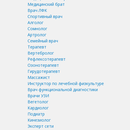
Медицинский брат
Врач ЛФК
Спортивный врач
Алголог
Сомнолог
Артролог
Семейный врач
Терапевт
Вертебролог
Рефлексотерапевт
Озонотерапевт
Гирудотерапевт
Массажист
Инструктор по лечебной физкультуре
Врач функциональной диагностики
Врачи УЗИ
Вегетолог
Кардиолог
Подиатр
Кинезиолог
Эксперт сети