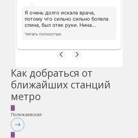
Я очень долго искала врача,
потому что сильно сильно болела
спина, был отек руки. Нина
Николаевна Вознесенская
Читать полностью
профессионал своего дела и очень
грамотный доктор. Сразу доктор
назначила нужное лечение. Ещё
дополню свой отзыв после
окончания лечения
Как добраться от
ближайших станций
метро
M
Полежаевская
M