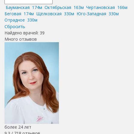
Бауманская
174м
Октябрьская
163м
Чертановская
166м
Беговая
174м
Щёлковская
330м
Юго-Западная
330м
Отрадное
330м
Сбросить
Найдено врачей:
39
Много отзывов
более 24 лет
9.3 /
718
отзывов