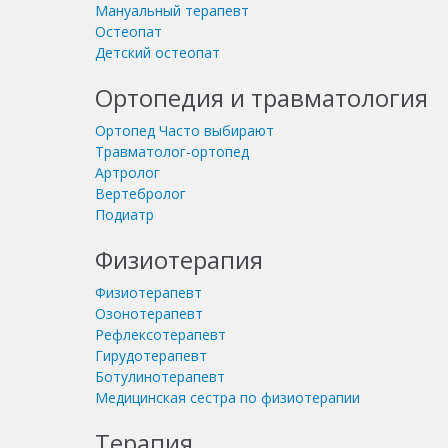
Мануальный терапевт
Остеопат
Детский остеопат
Ортопедия и травматология
Ортопед
Часто выбирают
Травматолог-ортопед
Артролог
Вертебролог
Подиатр
Физиотерапия
Физиотерапевт
Озонотерапевт
Рефлексотерапевт
Гирудотерапевт
Ботулинотерапевт
Медицинская сестра по физиотерапии
Терапия