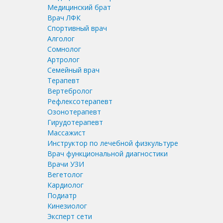
Медицинский брат
Врач ЛФК
Спортивный врач
Алголог
Сомнолог
Артролог
Семейный врач
Терапевт
Вертебролог
Рефлексотерапевт
Озонотерапевт
Гирудотерапевт
Массажист
Инструктор по лечебной физкультуре
Врач функциональной диагностики
Врачи УЗИ
Вегетолог
Кардиолог
Подиатр
Кинезиолог
Эксперт сети