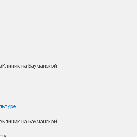
льтуре
ста