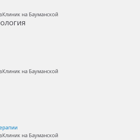
тология
терапии