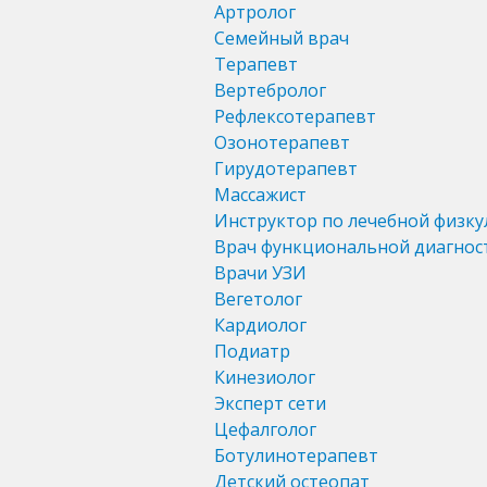
Артролог
Семейный врач
Терапевт
Вертебролог
Рефлексотерапевт
Озонотерапевт
Гирудотерапевт
Массажист
Инструктор по лечебной физку
Врач функциональной диагнос
Врачи УЗИ
Вегетолог
Кардиолог
Подиатр
Кинезиолог
Эксперт сети
Цефалголог
Ботулинотерапевт
Детский остеопат