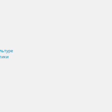
льтуре
тики