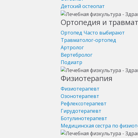
Детский остеопат
Ортопедия и травма
Ортопед
Часто выбирают
Травматолог-ортопед
Артролог
Вертебролог
Подиатр
Физиотерапия
Физиотерапевт
Озонотерапевт
Рефлексотерапевт
Гирудотерапевт
Ботулинотерапевт
Медицинская сестра по физио