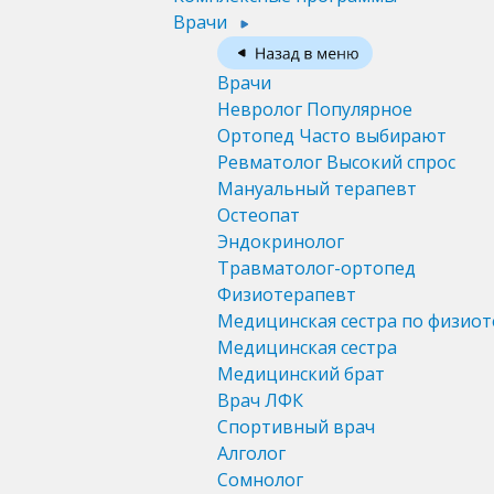
Врачи
Врачи
Невролог
Популярное
Ортопед
Часто выбирают
Ревматолог
Высокий спрос
Мануальный терапевт
Остеопат
Эндокринолог
Травматолог-ортопед
Физиотерапевт
Медицинская сестра по физио
Медицинская сестра
Медицинский брат
Врач ЛФК
Спортивный врач
Алголог
Сомнолог