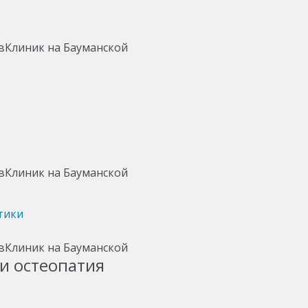
тики
и остеопатия