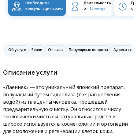
Отрадное
Необходима
Длительность
Гр
консультация врача
от
15 минут
с 0
Северный б-р, 7Г стр. 2
Эндокринолог
Налоговый вычет
Чертановская
Травматолог-ортопед
КОНТАКТЫ
Балаклавский пр-т, д. 16
Физиотерапевт
Щёлковская
Об услуге
Врачи
Отзывы
Популярные вопросы
Адреса клин
Щёлковское ш., д. 61
Медицинская сестра по
физиотерапии
Юго-Западная
Описание услуги
Вернадского пр-т, д. 105, корп. 4
Медицинская сестра
(детская)
Беляево
«Лаеннек» — это уникальный японский препарат,
Медицинский брат
Миклухо-Маклая ул., д. 18/1
получаемый путем гидролиза (т. е. расщепления
водой) из плаценты человека, прошедшей
(детская)
Врач ЛФК
Медведково
предварительную очистку. Он относится к числу
Широкая ул., д. 3, кор. 3
экологически чистых и натуральных средств и
Спортивный врач
широко используется в косметологии и ортопедии
для омоложения и регенерации клеток кожи.
Алголог