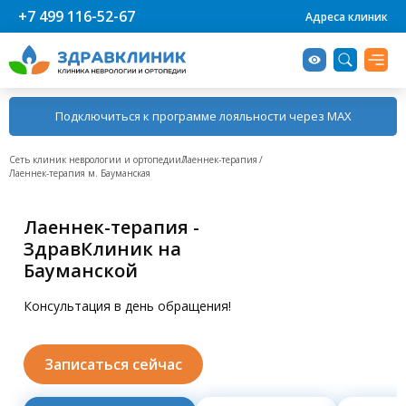
+7 499 116-52-67
Адреса клиник
Подключиться к программе лояльности через MAX
Сеть клиник неврологии и ортопедии
Лаеннек-терапия
Лаеннек-терапия м. Бауманская
Услуги и цены
Врачи
Клиники
О компании
Лаеннек-терапия -
Услуги
Невролог
О нас
Бауманская
Популярное
ЗдравКлиник на
Спартаковская ул., д. 24
Диагностика
Ортопед
Новости
Бауманской
Часто выбирают
Беговая
Консультация в день обращения!
Получить консультацию
Ревматолог
Хорошевское ш., д. 12, корп. 1
Сми о нас
Высокий спрос
Октябрьская
Цены
Мануальный терапевт
Статьи
Записаться сейчас
Ленинский пр-т, д. 2А
Детская неврология
Остеопат
Вакансии