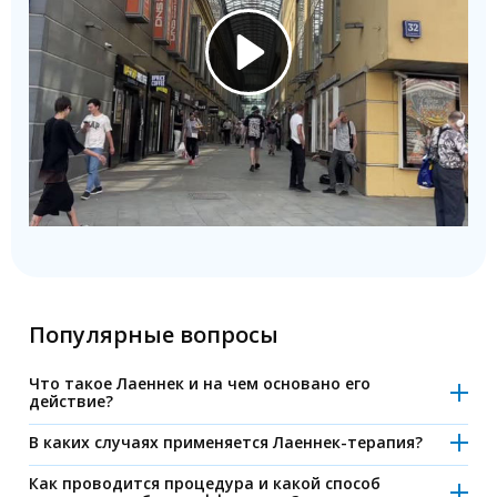
Популярные вопросы
Что такое Лаеннек и на чем основано его
действие?
Лаеннек — это препарат, созданный на основе
В каких случаях применяется Лаеннек-терапия?
гидролизата плаценты человека. Он содержит
Препарат применяется при хронических заболеваниях
биологически активные вещества: аминокислоты,
Как проводится процедура и какой способ