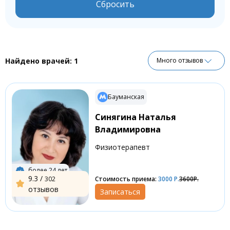
Герпес.
Сбросить
Найдено врачей:
1
Много отзывов
Бауманская
Синягина Наталья
Владимировна
Физиотерапевт
более 24 лет
9.3 /
302
Стоимость приема:
3000
Р.
3600Р.
отзывов
Записаться