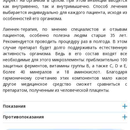
эффект на организм в целом. При этом инъекции вводятся
Инструктор по лечебной
как внутривенно, так и внутримышечно. Способ лечения
физкультуре
выбирается индивидуально для каждого пациента, исходя из
особенностей его организма.
Врач функциональной диагностики
Лаеннек-терапия, по мнению специалистов и отзывам
Врачи УЗИ
пациентов, особенно полезна людям старше 35 лет.
Рекомендуется проводить процедуру раз в полгода. В этом
случае препарат будет долго поддерживать естественную
Вегетолог
активность организма. Ведь в его состав входят все
необходимые для этого микроэлементы: приблизительно 100
Кардиолог
защитных ферментов, витамины группы B, а также C, D и E,
более 40 минералов и 18 аминокислот. Благодаря
Подиатр
гармоничному сочетанию этих компонентов мало какое
другое медицинское средство сможет сравниться с
Кинезиолог
препаратом, полученным из человеческой плаценты.
Эксперт сети
Показания
Плацентарная терапия показана при следующих проблемах и
Цефалголог
Противопоказания
заболеваниях:
Плацентарные капельницы противопоказаны в следующих