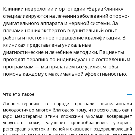
Клиники неврологии и ортопедии «ЗдравКлиник»
Сомнолог
специализируются на лечении заболеваний опорно-
двигательного аппарата и нервной системы. За
Артролог
плечами наших экспертов внушительный опыт
работы и постоянное повышение квалификации. В
Семейный врач
клиниках представлены уникальные
Терапевт
диагностические и лечебные методики. Пациенты
проходят терапию по индивидуально составленным
Вертебролог
программам — мы прилагаем все усилия, чтобы
помочь каждому с максимальной эффективностью.
Рефлексотерапевт
Озонотерапевт
Что это такое
Лаеннек-терапию в народе прозвали «капельницами
Гирудотерапевт
молодости» во многом благодаря тому, что всего лишь один
курс мезотерапии этими японскими уколами возвращает
Массажист
упругость кожи, улучшает кровообращение, ускоряет
регенерацию клеток и тканей и оказывает оздоравливающий