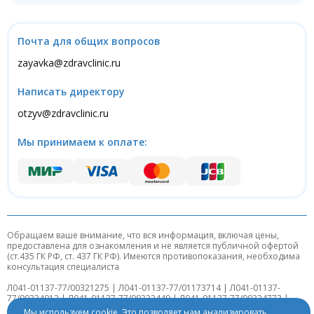
Почта для общих вопросов
zayavka@zdravclinic.ru
Написать директору
otzyv@zdravclinic.ru
Мы принимаем к оплате:
Обращаем ваше внимание, что вся информация, включая цены,
предоставлена для ознакомления и не является публичной офертой
(ст.435 ГК РФ, ст. 437 ГК РФ). Имеются противопоказания, необходима
консультация специалиста
Л041-01137-77/00321275 | Л041-01137-77/01173714 | Л041-01137-
77/00334012 | Л041-01137-77/00332449 | Л041-01137-77/00324773 |
Л041-01137-77/00341311 | Л041-01137-77/00574012
Мы используем cookie. Это позволяет нам анализировать