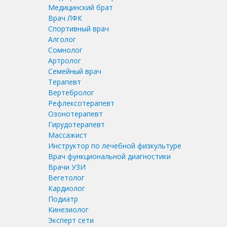
Медицинский брат
Врач ЛФК
Спортивный врач
Алголог
Сомнолог
Артролог
Семейный врач
Терапевт
Вертебролог
Рефлексотерапевт
Озонотерапевт
Гирудотерапевт
Массажист
Инструктор по лечебной физкультуре
Врач функциональной диагностики
Врачи УЗИ
Вегетолог
Кардиолог
Подиатр
Кинезиолог
Эксперт сети