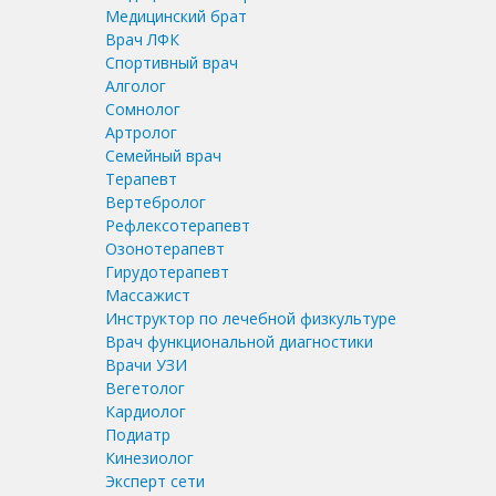
Медицинский брат
Врач ЛФК
Спортивный врач
Алголог
Сомнолог
Артролог
Семейный врач
Терапевт
Вертебролог
Рефлексотерапевт
Озонотерапевт
Гирудотерапевт
Массажист
Инструктор по лечебной физкультуре
Врач функциональной диагностики
Врачи УЗИ
Вегетолог
Кардиолог
Подиатр
Кинезиолог
Эксперт сети