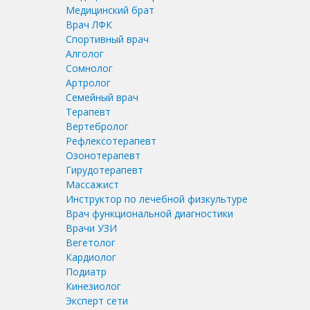
Медицинский брат
Врач ЛФК
Спортивный врач
Алголог
Сомнолог
Артролог
Семейный врач
Терапевт
Вертебролог
Рефлексотерапевт
Озонотерапевт
Гирудотерапевт
Массажист
Инструктор по лечебной физкультуре
Врач функциональной диагностики
Врачи УЗИ
Вегетолог
Кардиолог
Подиатр
Кинезиолог
Эксперт сети