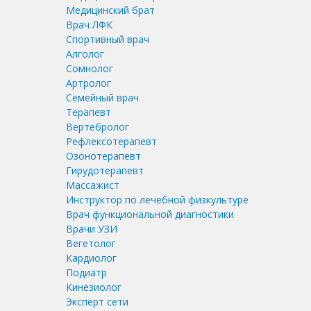
Медицинский брат
Врач ЛФК
Спортивный врач
Алголог
Сомнолог
Артролог
Семейный врач
Терапевт
Вертебролог
Рефлексотерапевт
Озонотерапевт
Гирудотерапевт
Массажист
Инструктор по лечебной физкультуре
Врач функциональной диагностики
Врачи УЗИ
Вегетолог
Кардиолог
Подиатр
Кинезиолог
Эксперт сети