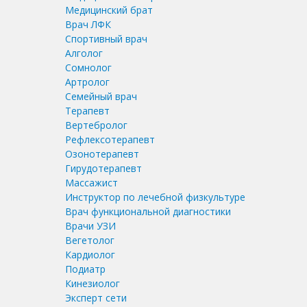
Медицинский брат
Врач ЛФК
Спортивный врач
Алголог
Сомнолог
Артролог
Семейный врач
Терапевт
Вертебролог
Рефлексотерапевт
Озонотерапевт
Гирудотерапевт
Массажист
Инструктор по лечебной физкультуре
Врач функциональной диагностики
Врачи УЗИ
Вегетолог
Кардиолог
Подиатр
Кинезиолог
Эксперт сети