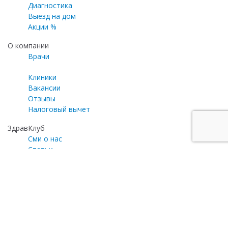
Диагностика
Выезд на дом
Акции %
О компании
Врачи
Клиники
Вакансии
Отзывы
Налоговый вычет
ЗдравКлуб
Сми о нас
Статьи
Газета «Медицинский эксперт»
Программа лояльности
Личный кабинет
Почта для общих вопросов
zayavka@zdravclinic.ru
Написать директору