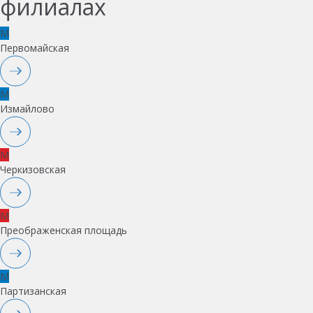
филиалах
M
Первомайская
M
Измайлово
M
Черкизовская
M
Преображенская площадь
M
Партизанская