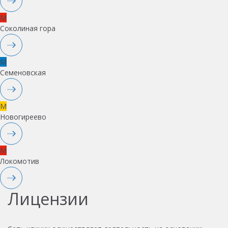
M
Соколиная гора
M
Семеновская
M
Новогиреево
M
Локомотив
Лицензии