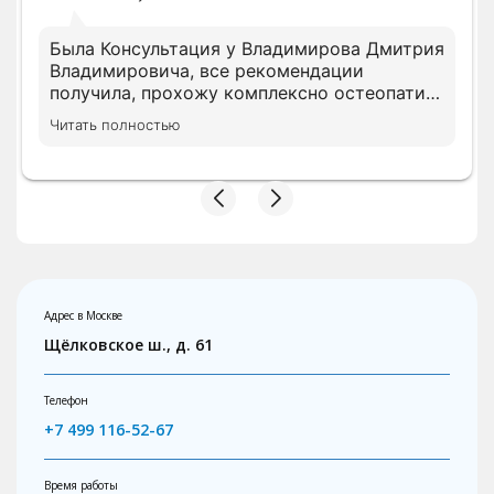
Была Консультация у Владимирова Дмитрия
Владимировича, все рекомендации
получила, прохожу комплексно остеопатию,
ЛФК, сделали стельки но ногу , очень
Читать полностью
довольна качеством оказанным услуг,
клинику рекомендую тем кто хочет
полноценное, комплексное лечение!
Адрес в Москве
Щёлковское ш., д. 61
Телефон
+7 499 116-52-67
Время работы