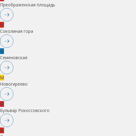
Преображенская площадь
M
Соколиная гора
M
Семеновская
M
Новогиреево
M
Бульвар Рокоссовского
M