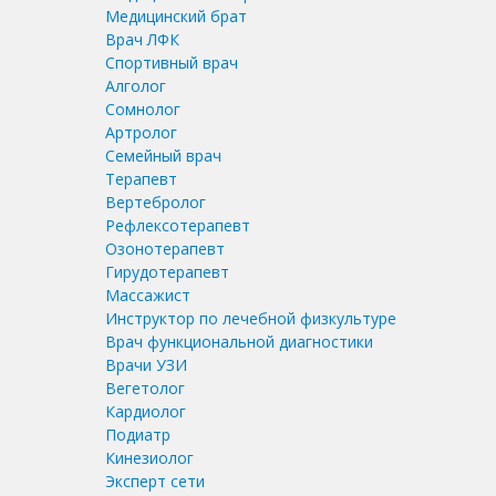
Медицинский брат
Врач ЛФК
Спортивный врач
Алголог
Сомнолог
Артролог
Семейный врач
Терапевт
Вертебролог
Рефлексотерапевт
Озонотерапевт
Гирудотерапевт
Массажист
Инструктор по лечебной физкультуре
Врач функциональной диагностики
Врачи УЗИ
Вегетолог
Кардиолог
Подиатр
Кинезиолог
Эксперт сети