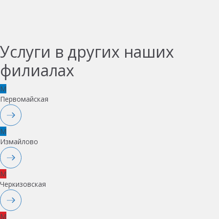
Услуги в других наших
филиалах
M
Первомайская
M
Измайлово
M
Черкизовская
M