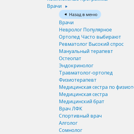
Врачи
Врачи
Невролог
Популярное
Ортопед
Часто выбирают
Ревматолог
Высокий спрос
Мануальный терапевт
Остеопат
Эндокринолог
Травматолог-ортопед
Физиотерапевт
Медицинская сестра по физио
Медицинская сестра
Медицинский брат
Врач ЛФК
Спортивный врач
Алголог
Сомнолог