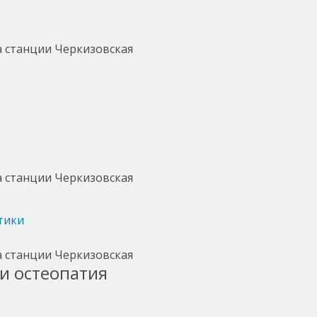
тики
и остеопатия