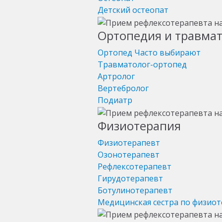
Детский остеопат
Ортопедия и травма
Ортопед
Часто выбирают
Травматолог-ортопед
Артролог
Вертебролог
Подиатр
Физиотерапия
Физиотерапевт
Озонотерапевт
Рефлексотерапевт
Гирудотерапевт
Ботулинотерапевт
Медицинская сестра по физио