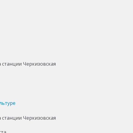
льтуре
ста