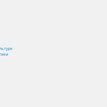
льтуре
тики