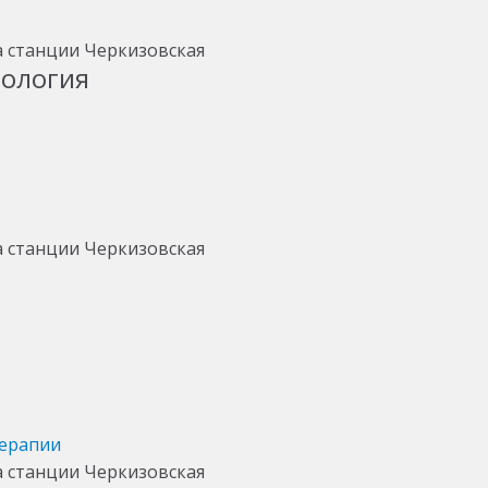
тология
терапии