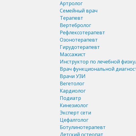
Артролог
Семейный врач
Терапевт
Вертебролог
Рефлексотерапевт
Озонотерапевт
Гирудотерапевт
Массажист
Инструктор по лечебной физку
Врач функциональной диагнос
Врачи УЗИ
Вегетолог
Кардиолог
Подиатр
Кинезиолог
Эксперт сети
Цефалголог
Ботулинотерапевт
Детский остеопат