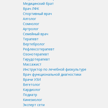
Медицинский брат
Врач ЛФК
Спортивный врач
Алголог
Сомнолог
Артролог
Семейный врач
Терапевт
Вертебролог
Рефлексотерапевт
Озонотерапевт
Гирудотерапевт
Массажист
Инструктор по лечебной физкультуре
Врач функциональной диагностики
Врачи УЗИ
Вегетолог
Кардиолог
Подиатр
Кинезиолог
Эксперт сети