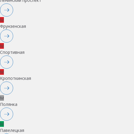
Ленинский проспект
M
Фрунзенская
M
Спортивная
M
Кропоткинская
M
Полянка
M
Павелецкая