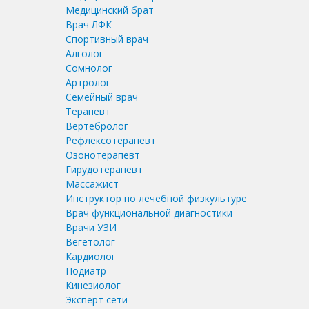
Медицинский брат
Врач ЛФК
Спортивный врач
Алголог
Сомнолог
Артролог
Семейный врач
Терапевт
Вертебролог
Рефлексотерапевт
Озонотерапевт
Гирудотерапевт
Массажист
Инструктор по лечебной физкультуре
Врач функциональной диагностики
Врачи УЗИ
Вегетолог
Кардиолог
Подиатр
Кинезиолог
Эксперт сети