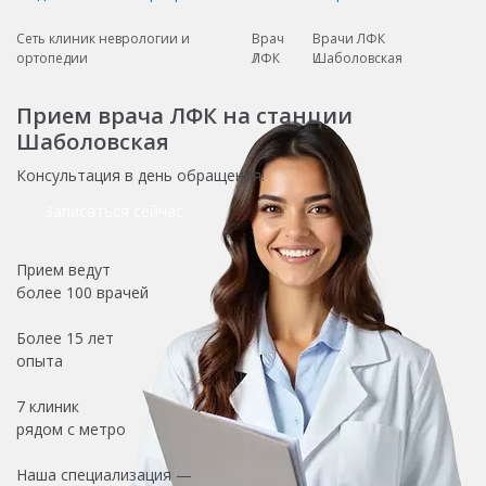
Сеть клиник неврологии и
Врач
Врачи ЛФК
ортопедии
ЛФК
Шаболовская
Прием врача ЛФК на станции
Шаболовская
Консультация в день обращения!
Записаться сейчас
Прием ведут
более
100 врачей
Более
15 лет
опыта
7 клиник
рядом с метро
Наша специализация —