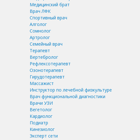
Медицинский брат
Врач ЛФК
Спортивный врач
Алголог
Сомнолог
Артролог
Семейный врач
Терапевт
Вертебролог
Рефлексотерапевт
Озонотерапевт
Гирудотерапевт
Массажист
Инструктор по лечебной физкультуре
Врач функциональной диагностики
Врачи УЗИ
Вегетолог
Кардиолог
Подиатр
Кинезиолог
Эксперт сети