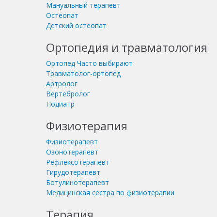
Мануальный терапевт
Остеопат
Детский остеопат
Ортопедия и травматология
Ортопед
Часто выбирают
Травматолог-ортопед
Артролог
Вертебролог
Подиатр
Физиотерапия
Физиотерапевт
Озонотерапевт
Рефлексотерапевт
Гирудотерапевт
Ботулинотерапевт
Медицинская сестра по физиотерапии
Терапия