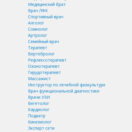
Медицинский брат
Врач ЛФК
Спортивный врач
Алголог
Сомнолог
Артролог
Семейный врач
Терапевт
Вертебролог
Рефлексотерапевт
Озонотерапевт
Гирудотерапевт
Массажист
Инструктор по лечебной физкультуре
Врач функциональной диагностики
Врачи УЗИ
Вегетолог
Кардиолог
Подиатр
Кинезиолог
Эксперт сети