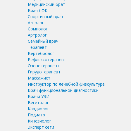
Медицинский брат
Врач ЛФК
Спортивный врач
Алголог
Сомнолог
Артролог
Семейный врач
Терапевт
Вертебролог
Рефлексотерапевт
Озонотерапевт
Гирудотерапевт
Массажист
Инструктор по лечебной физкультуре
Врач функциональной диагностики
Врачи УЗИ
Вегетолог
Кардиолог
Подиатр
Кинезиолог
Эксперт сети