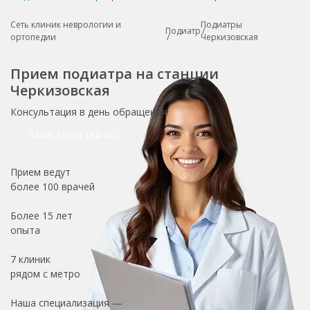
Сеть клиник неврологии и
Подиатры
Подиатр
ортопедии
Черкизовская
Прием подиатра на станции
Черкизовская
Консультация в день обращения!
Записаться сейчас
Прием ведут
более
100 врачей
Более
15 лет
опыта
7 клиник
рядом с метро
Наша специализация —