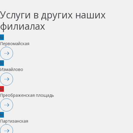
Услуги в других наших
филиалах
M
Первомайская
M
Измайлово
M
Преображенская площадь
M
Партизанская