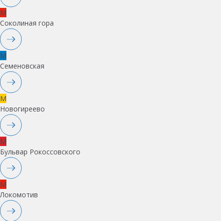
M
Соколиная гора
M
Семеновская
M
Новогиреево
M
Бульвар Рокоссовского
M
Локомотив