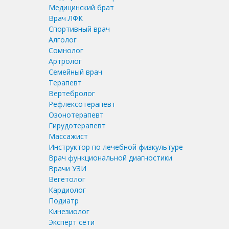
Медицинский брат
Врач ЛФК
Спортивный врач
Алголог
Сомнолог
Артролог
Семейный врач
Терапевт
Вертебролог
Рефлексотерапевт
Озонотерапевт
Гирудотерапевт
Массажист
Инструктор по лечебной физкультуре
Врач функциональной диагностики
Врачи УЗИ
Вегетолог
Кардиолог
Подиатр
Кинезиолог
Эксперт сети