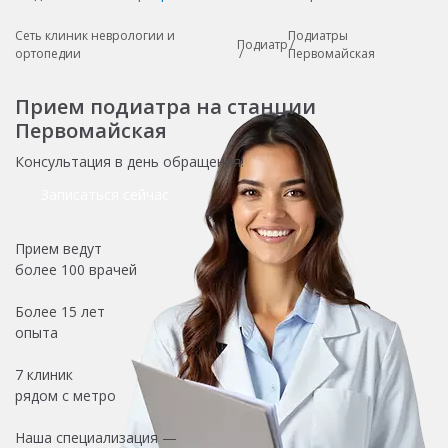
Сеть клиник неврологии и
Подиатры
Подиатр
ортопедии
Первомайская
Прием подиатра на станции
Первомайская
Консультация в день обращения!
Записаться сейчас
Прием ведут
более
100 врачей
Более
15 лет
опыта
7 клиник
рядом с метро
Наша специализация —