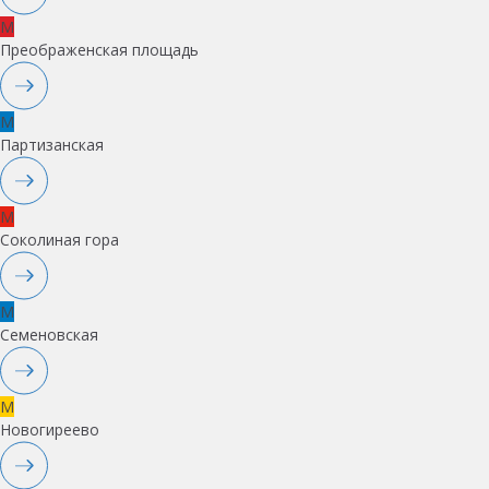
M
Преображенская площадь
M
Партизанская
M
Соколиная гора
M
Семеновская
M
Новогиреево