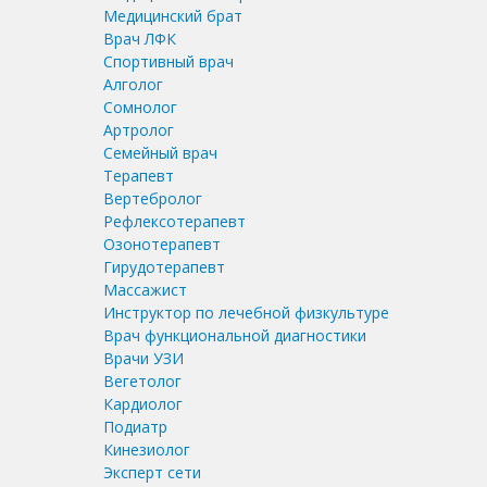
Медицинский брат
Врач ЛФК
Спортивный врач
Алголог
Сомнолог
Артролог
Семейный врач
Терапевт
Вертебролог
Рефлексотерапевт
Озонотерапевт
Гирудотерапевт
Массажист
Инструктор по лечебной физкультуре
Врач функциональной диагностики
Врачи УЗИ
Вегетолог
Кардиолог
Подиатр
Кинезиолог
Эксперт сети