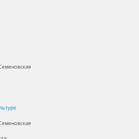
льтуре
ста