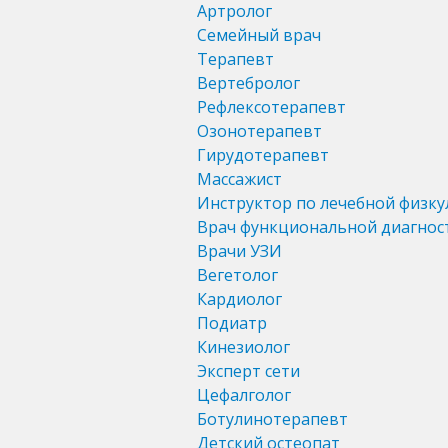
Артролог
Семейный врач
Терапевт
Вертебролог
Рефлексотерапевт
Озонотерапевт
Гирудотерапевт
Массажист
Инструктор по лечебной физку
Врач функциональной диагнос
Врачи УЗИ
Вегетолог
Кардиолог
Подиатр
Кинезиолог
Эксперт сети
Цефалголог
Ботулинотерапевт
Детский остеопат