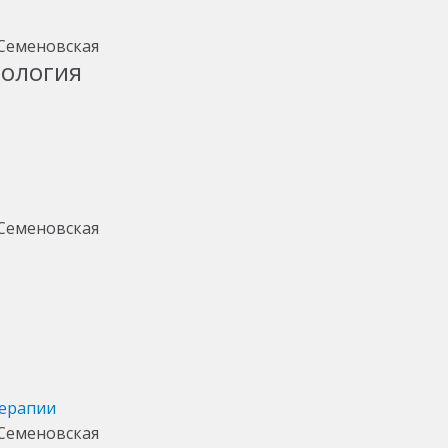
тология
терапии