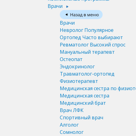
Врачи
Врачи
Невролог
Популярное
Ортопед
Часто выбирают
Ревматолог
Высокий спрос
Мануальный терапевт
Остеопат
Эндокринолог
Травматолог-ортопед
Физиотерапевт
Медицинская сестра по физио
Медицинская сестра
Медицинский брат
Врач ЛФК
Спортивный врач
Алголог
Сомнолог