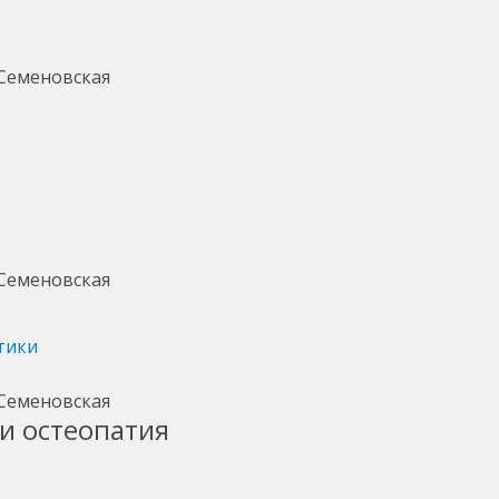
тики
и остеопатия