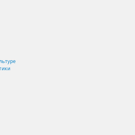
льтуре
тики