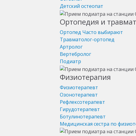
Детский остеопат
Ортопедия и травма
Ортопед
Часто выбирают
Травматолог-ортопед
Артролог
Вертебролог
Подиатр
Физиотерапия
Физиотерапевт
Озонотерапевт
Рефлексотерапевт
Гирудотерапевт
Ботулинотерапевт
Медицинская сестра по физио