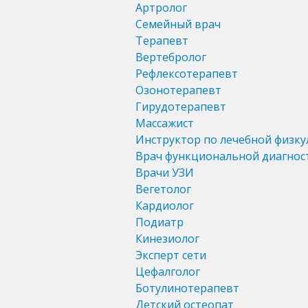
Артролог
Семейный врач
Терапевт
Вертебролог
Рефлексотерапевт
Озонотерапевт
Гирудотерапевт
Массажист
Инструктор по лечебной физку
Врач функциональной диагнос
Врачи УЗИ
Вегетолог
Кардиолог
Подиатр
Кинезиолог
Эксперт сети
Цефалголог
Ботулинотерапевт
Детский остеопат