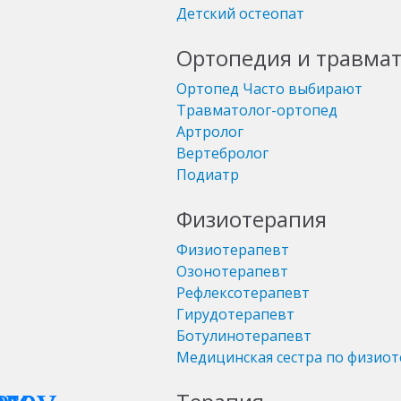
Детский остеопат
Ортопедия и травма
Ортопед
Часто выбирают
Травматолог-ортопед
Артролог
Вертебролог
Подиатр
Физиотерапия
Физиотерапевт
Озонотерапевт
Рефлексотерапевт
Гирудотерапевт
Ботулинотерапевт
Медицинская сестра по физио