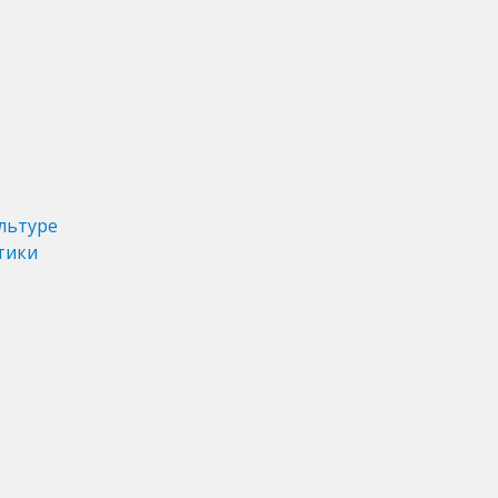
льтуре
тики