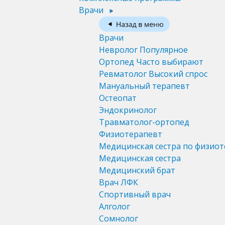
Врачи
Врачи
Невролог
Популярное
Ортопед
Часто выбирают
Ревматолог
Высокий спрос
Мануальный терапевт
Остеопат
Эндокринолог
Травматолог-ортопед
Физиотерапевт
Медицинская сестра по физио
Медицинская сестра
Медицинский брат
Врач ЛФК
Спортивный врач
Алголог
Сомнолог