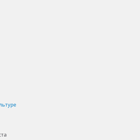
льтуре
ста