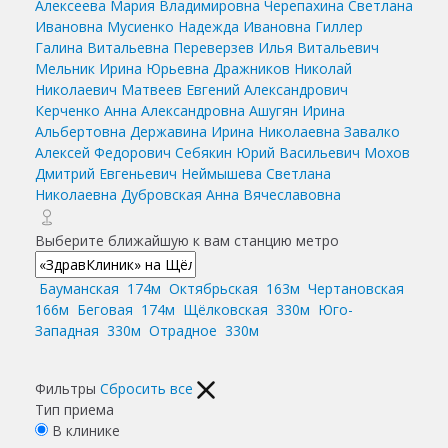
Алексеева Мария Владимировна
Черепахина Светлана
Ивановна
Мусиенко Надежда Ивановна
Гиллер
Галина Витальевна
Переверзев Илья Витальевич
Мельник Ирина Юрьевна
Дражников Николай
Николаевич
Матвеев Евгений Александрович
Керченко Анна Александровна
Ашугян Ирина
Альбертовна
Державина Ирина Николаевна
Завалко
Алексей Федорович
Себякин Юрий Васильевич
Мохов
Дмитрий Евгеньевич
Неймышева Светлана
Николаевна
Дубровская Анна Вячеславовна
Выберите ближайшую к вам станцию метро
Бауманская
174м
Октябрьская
163м
Чертановская
166м
Беговая
174м
Щёлковская
330м
Юго-
Западная
330м
Отрадное
330м
Фильтры
Сбросить все
Тип приема
В клинике