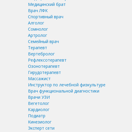
Медицинский брат
Врач ЛФК
Спортивный врач
Алголог
Сомнолог
Артролог
Семейный врач
Терапевт
Вертебролог
Рефлексотерапевт
Озонотерапевт
Гирудотерапевт
Массажист
Инструктор по лечебной физкультуре
Врач функциональной диагностики
Врачи УЗИ
Вегетолог
Кардиолог
Подиатр
Кинезиолог
Эксперт сети