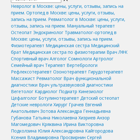
Невролог в Москве: цены, услуги, отзывы, запись на
прием.
Ортопед в Москве: цены, услуги, отзывы,
запись на прием.
Ревматолог в Москве: цены, услуги,
отзывы, запись на прием.
Мануальный терапевт
Остеопат
Эндокринолог
Травматолог-ортопед в
Москве: цены, услуги, отзывы, запись на прием.
Физиотерапевт
Медицинская сестра
Медицинский
брат
Медицинская сестра по физиотерапии
Врач ЛФК
Спортивный врач
Алголог
Сомнологи
Артролог
Семейный врач
Терапевт
Вертебрологи
Рефлексотерапевт
Озонотерапевт
Гирудотерапевт
Массажист
Ревматолог
Врач функциональной
диагностики
Врач ультразвуковой диагностики
Вегетолог
Кардиолог
Подиатр
Кинезиолог
Цефалголог
Ботулинотерапевт
Детский остеопат
Детские неврологи
Хирург
Грачев Евгений
Анатольевич
Зотова Александра Геннадьевна
Губанова Татьяна Николаевна
Хизриев Анзор
Магомедович
Кряквина Ирина Викторовна
Подколзина Юлия Александровна
Кайгородова
Ксения Владимировна
Просвирнин Сергей