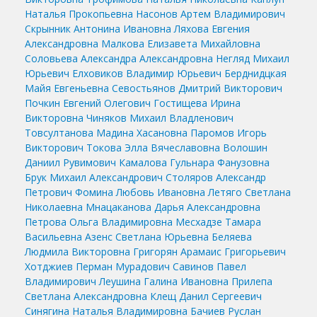
Наталья Прокопьевна
Насонов Артем Владимирович
Скрынник Антонина Ивановна
Ляхова Евгения
Александровна
Малкова Елизавета Михайловна
Соловьева Александра Александровна
Негляд Михаил
Юрьевич
Елховиков Владимир Юрьевич
Берднидцкая
Майя Евгеньевна
Севостьянов Дмитрий Викторович
Почкин Евгений Олегович
Гостищева Ирина
Викторовна
Чиняков Михаил Владленович
Товсултанова Мадина Хасановна
Паромов Игорь
Викторович
Токова Элла Вячеславовна
Волошин
Даниил Рувимович
Камалова Гульнара Фанузовна
Брук Михаил Александрович
Столяров Александр
Петрович
Фомина Любовь Ивановна
Летяго Светлана
Николаевна
Мнацаканова Дарья Александровна
Петрова Ольга Владимировна
Месхадзе Тамара
Васильевна
Азенс Светлана Юрьевна
Беляева
Людмила Викторовна
Григорян Арамаис Григорьевич
Хотджиев Перман Мурадович
Савинов Павел
Владимирович
Леушина Галина Ивановна
Прилепа
Светлана Александровна
Клещ Данил Сергеевич
Синягина Наталья Владимировна
Бачиев Руслан