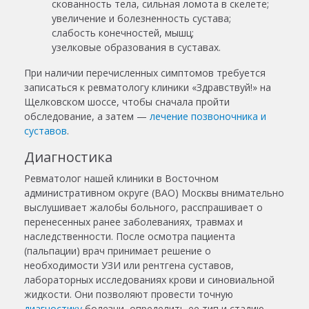
скованность тела, сильная ломота в скелете;
увеличение и болезненность сустава;
слабость конечностей, мышц;
узелковые образования в суставах.
При наличии перечисленных симптомов требуется
записаться к ревматологу
клиники «Здравствуй!»
на
Щелковском шоссе, чтобы сначала пройти
обследование, а затем —
лечение позвоночника и
суставов
.
Диагностика
Ревматолог нашей клиники в Восточном
административном округе (ВАО) Москвы внимательно
выслушивает жалобы больного, расспрашивает о
перенесенных ранее заболеваниях, травмах и
наследственности. После осмотра пациента
(пальпации) врач принимает решение о
необходимости УЗИ или рентгена суставов,
лабораторных исследованиях крови и синовиальной
жидкости. Они позволяют провести точную
диагностику
болезни, определить ее тип и стадию