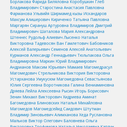
Борлакова Фарида Биляловна
Коробушкин Глеб
Владимирович
Старостина Анастасия Павловна
Фарманова Ульвийя Ширмамед кызы
Искандаров
Махсум Алишерович
Кириченко Татьяна Павловна
Маргарян Сирануш Артуровна
Владимиров Дмитрий
Владимирович
Шаталова Мария Александровна
Штеннес Рудольф Алиевич
Лысенко Наталья
Викторовна
Тадевосян Ван Гамлетович
Бабовников
Алексей Валерьевич
Семенов Алексей Анатольевич
Курманов Александр Геннадьевич
Тюльпакова Ольга
Владимировна
Маркин Юрий Владимирович
Андрианов Максим Юрьевич
Мамаев Магомедрасул
Магомедович
Стрельникова Виктория Викторовна
Устарханова Умукусюм Магомедовна
Севастьянова
Юлия Сергеевна
Воротникова Галина Вениаминовна
Дряева Лейла Алексеевна
Рысин Игорь Борисович
Зенин Михаил Викторович
Хидриева Аминат
Багомедовна
Блиновских Наталья Михайловна
Магомедов Магомедсейид Саидович
Штутман
Владимир Зиновьевич
Алимханова Хеда Руслановна
Мальков Виктор Олегович
Баловнева Ольга
Викторовна
Трофимова Наталья Николаевна
Каплун