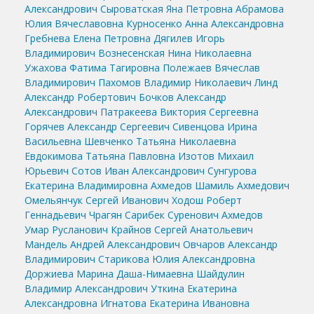
Александрович
Сыроватская Яна Петровна
Абрамова
Юлия Вячеславовна
Курносенко Анна Александровна
Гребнева Елена Петровна
Дягилев Игорь
Владимирович
Вознесенская Нина Николаевна
Ужахова Фатима Тагировна
Полежаев Вячеслав
Владимирович
Пахомов Владимир Николаевич
Линд
Александр Робертович
Бочков Александр
Александрович
Патракеева Виктория Сергеевна
Горячев Александр Сергеевич
Сивенцова Ирина
Васильевна
Шевченко Татьяна Николаевна
Евдокимова Татьяна Павловна
Изотов Михаил
Юрьевич
Сотов Иван Александрович
Сунгурова
Екатерина Владимировна
Ахмедов Шамиль Ахмедович
Омельянчук Сергей Иванович
Ходош Роберт
Геннадьевич
Чрагян Сарибек Суренович
Ахмедов
Умар Русланович
Крайнов Сергей Анатольевич
Мандель Андрей Александрович
Овчаров Александр
Владимирович
Старикова Юлия Александровна
Доржиева Марина Даша-Нимаевна
Шайдулин
Владимир Александрович
Уткина Екатерина
Александровна
Игнатова Екатерина Ивановна