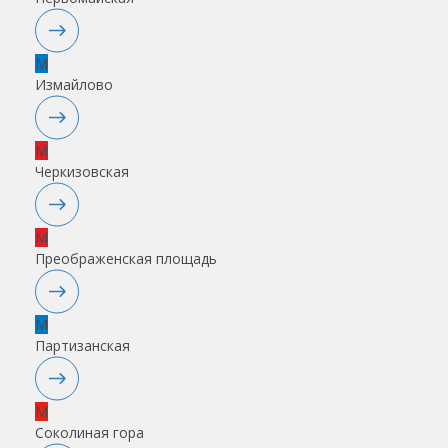
M
Измайлово
M
Черкизовская
M
Преображенская площадь
M
Партизанская
M
Соколиная гора