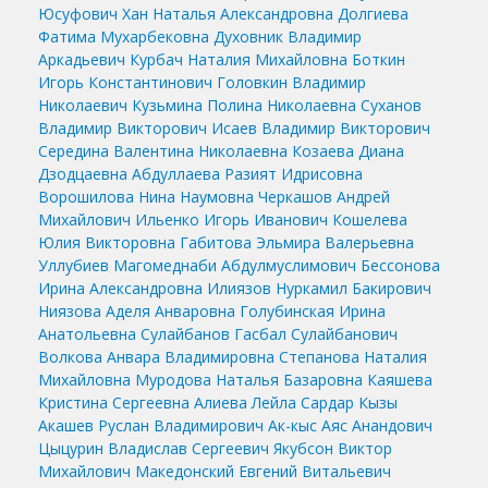
Юсуфович
Хан Наталья Александровна
Долгиева
Фатима Мухарбековна
Духовник Владимир
Аркадьевич
Курбач Наталия Михайловна
Боткин
Игорь Константинович
Головкин Владимир
Николаевич
Кузьмина Полина Николаевна
Суханов
Владимир Викторович
Исаев Владимир Викторович
Середина Валентина Николаевна
Козаева Диана
Дзодцаевна
Абдуллаева Разият Идрисовна
Ворошилова Нина Наумовна
Черкашов Андрей
Михайлович
Ильенко Игорь Иванович
Кошелева
Юлия Викторовна
Габитова Эльмира Валерьевна
Уллубиев Магомеднаби Абдулмуслимович
Бессонова
Ирина Александровна
Илиязов Нуркамил Бакирович
Ниязова Аделя Анваровна
Голубинская Ирина
Анатольевна
Сулайбанов Гасбал Сулайбанович
Волкова Анвара Владимировна
Степанова Наталия
Михайловна
Муродова Наталья Базаровна
Каяшева
Кристина Сергеевна
Алиева Лейла Сардар Кызы
Акашев Руслан Владимирович
Ак-кыс Аяс Анандович
Цыцурин Владислав Сергеевич
Якубсон Виктор
Михайлович
Македонский Евгений Витальевич