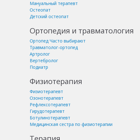
Мануальный терапевт
Остеопат
Детский остеопат
Ортопедия и травматология
Ортопед
Часто выбирают
Травматолог-ортопед
Артролог
Вертебролог
Подиатр
Физиотерапия
Физиотерапевт
Озонотерапевт
Рефлексотерапевт
Гирудотерапевт
Ботулинотерапевт
Медицинская сестра по физиотерапии
Терапия