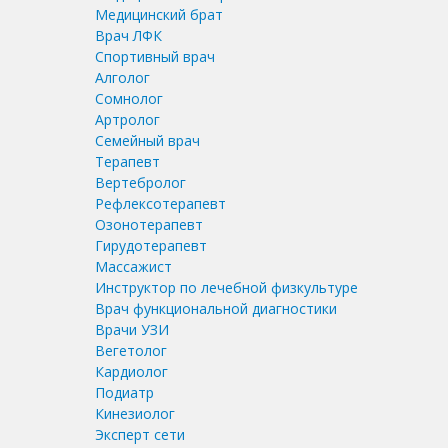
Медицинский брат
Врач ЛФК
Спортивный врач
Алголог
Сомнолог
Артролог
Семейный врач
Терапевт
Вертебролог
Рефлексотерапевт
Озонотерапевт
Гирудотерапевт
Массажист
Инструктор по лечебной физкультуре
Врач функциональной диагностики
Врачи УЗИ
Вегетолог
Кардиолог
Подиатр
Кинезиолог
Эксперт сети