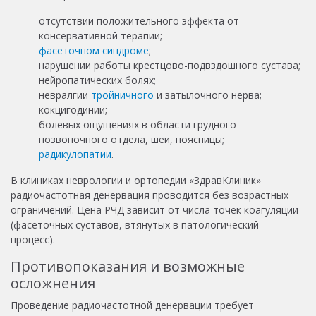
отсутствии положительного эффекта от
консервативной терапии;
фасеточном синдроме
;
нарушении работы крестцово-подвздошного сустава;
нейропатических болях;
невралгии
тройничного
и затылочного нерва;
кокцигодинии;
болевых ощущениях в области грудного
позвоночного отдела, шеи, поясницы;
радикулопатии
.
В клиниках неврологии и ортопедии «ЗдравКлиник»
радиочастотная денервация
проводится без возрастных
ограничений. Цена РЧД
зависит от числа точек коагуляции
(фасеточных суставов, втянутых в патологический
процесс).
Противопоказания и возможные
осложнения
Проведение радиочастотной денервации требует