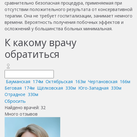
сравнительно безопасная процедура, применяемая при
отсутствии положительного результата от консервативной
терапии. Она не требует госпитализации, занимает немного
времени. Вероятность получения побочных эффектов и
осложнений у большинства больных минимальная.
К какому врачу
обратиться
Бауманская
174м
Октябрьская
163м
Чертановская
166м
Беговая
174м
Щёлковская
330м
Юго-Западная
330м
Отрадное
330м
Сбросить
Найдено врачей:
32
Много отзывов