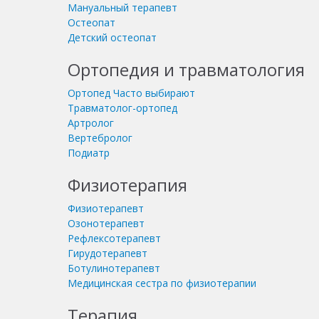
Мануальный терапевт
Остеопат
Детский остеопат
Ортопедия и травматология
Ортопед
Часто выбирают
Травматолог-ортопед
Артролог
Вертебролог
Подиатр
Физиотерапия
Физиотерапевт
Озонотерапевт
Рефлексотерапевт
Гирудотерапевт
Ботулинотерапевт
Медицинская сестра по физиотерапии
Терапия