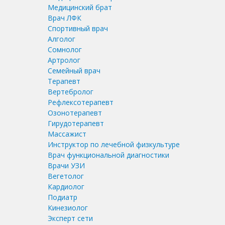
Медицинский брат
Врач ЛФК
Спортивный врач
Алголог
Сомнолог
Артролог
Семейный врач
Терапевт
Вертебролог
Рефлексотерапевт
Озонотерапевт
Гирудотерапевт
Массажист
Инструктор по лечебной физкультуре
Врач функциональной диагностики
Врачи УЗИ
Вегетолог
Кардиолог
Подиатр
Кинезиолог
Эксперт сети