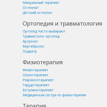
Мануальный терапевт
Остеопат
Детский остеопат
Ортопедия и травматология
Ортопед
Часто выбирают
Травматолог-ортопед
Артролог
Вертебролог
Подиатр
Физиотерапия
Физиотерапевт
Озонотерапевт
Рефлексотерапевт
Гирудотерапевт
Ботулинотерапевт
Медицинская сестра по физиотерапии
Терапия