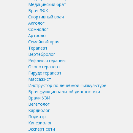
Медицинский брат
Врач ЛФК
Спортивный врач
Алголог
Сомнолог
Артролог
Семейный врач
Терапевт
Вертебролог
Рефлексотерапевт
Озонотерапевт
Гирудотерапевт
Массажист
Инструктор по лечебной физкультуре
Врач функциональной диагностики
Врачи УЗИ
Вегетолог
Кардиолог
Подиатр
Кинезиолог
Эксперт сети