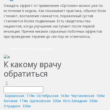
Ожидать эффект от применения «Ортокин» можно уже по
истечении 6 недель. Как показывает практика, обычно боли
стихают, воспаление снижается, пораженный сустав
становится более подвижным. Есть свидетельства
пациентов, когда улучшение наступают после первой
инъекции. Причем никаких серьезных побочных эффектов
при проведении терапии до сих пор не отмечалось.
Записаться на процедуру
К какому врачу
обратиться
Бауманская
174м
Октябрьская
163м
Чертановская
166м
Беговая
174м
Щёлковская
330м
Юго-Западная
330м
Отрадное
330м