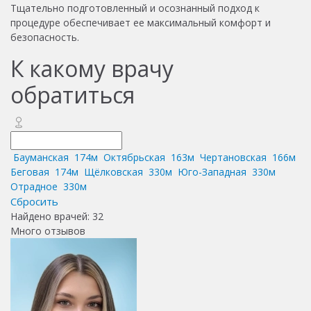
Тщательно подготовленный и осознанный подход к
процедуре обеспечивает ее максимальный комфорт и
безопасность.
К какому врачу
обратиться
Бауманская
174м
Октябрьская
163м
Чертановская
166м
Беговая
174м
Щёлковская
330м
Юго-Западная
330м
Отрадное
330м
Сбросить
Найдено врачей:
32
Много отзывов