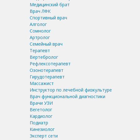
Медицинский брат
Врач ЛФК
Спортивный врач
Алголог
Сомнолог
Артролог
Семейный врач
Терапевт
Вертебролог
Рефлексотерапевт
Озонотерапевт
Гирудотерапевт
Массажист
Инструктор по лечебной физкультуре
Врач функциональной диагностики
Врачи УЗИ
Вегетолог
Кардиолог
Подиатр
Кинезиолог
Эксперт сети