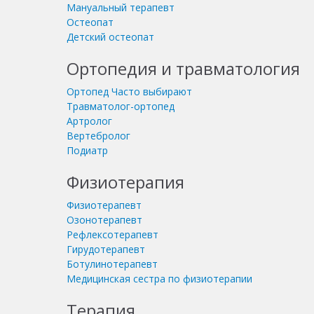
Мануальный терапевт
Остеопат
Детский остеопат
Ортопедия и травматология
Ортопед
Часто выбирают
Травматолог-ортопед
Артролог
Вертебролог
Подиатр
Физиотерапия
Физиотерапевт
Озонотерапевт
Рефлексотерапевт
Гирудотерапевт
Ботулинотерапевт
Медицинская сестра по физиотерапии
Терапия