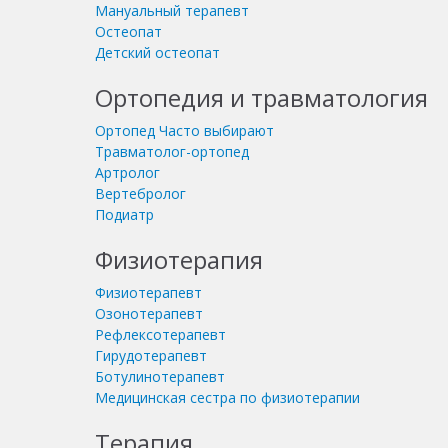
Мануальный терапевт
Остеопат
Детский остеопат
Ортопедия и травматология
Ортопед
Часто выбирают
Травматолог-ортопед
Артролог
Вертебролог
Подиатр
Физиотерапия
Физиотерапевт
Озонотерапевт
Рефлексотерапевт
Гирудотерапевт
Ботулинотерапевт
Медицинская сестра по физиотерапии
Терапия