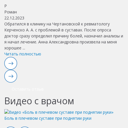
Р
М
Роман
М
22.12.2023
03
Обратился в клинику на Чертановской к ревматологу
С
Керченско А. А. с проблемой в суставах. После опроса
от
доктор сразу определил причину болей, назначил анализы и
о
я начал лечение. Анна Александровна произвела на меня
в
хорошее
...
м
Читать полностью
Ч
Оставить отзыв
Видео с врачом
Боль в плечевом суставе при поднятии руки
Д