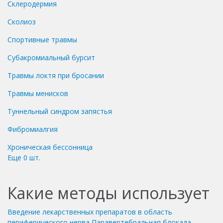
Склеродермия
Сколиоз
Спортивные травмы
Субакромиальный бурсит
Травмы локтя при бросании
Травмы менисков
Туннельный синдром запястья
Фибромиалгия
Хроническая бессонница
Еще
0
шт.
Какие методы использует
Введение лекарственных препаратов в область
периферического нерва
Паравертебральная блокада