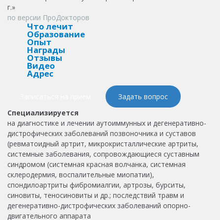
г.»
по версии ПроДокторов
Что лечит
Образование
Опыт
Награды
Отзывы
Видео
Адрес
Записаться на прием
Задать вопрос
Специализируется
на диагностике и лечении аутоиммунных и дегенеративно-
дистрофических заболеваний позвоночника и суставов
(ревматоидный артрит, микрокристаллические артриты,
системные заболевания, сопровождающиеся суставным
синдромом (системная красная волчанка, системная
склеродермия, воспалительные миопатии),
спондилоартриты фибромиалгии, артрозы, бурситы,
синовиты, теносиновиты и др.; последствий травм и
дегенеративно-дистрофических заболеваний опорно-
двигательного аппарата