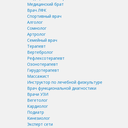
Медицинский брат
Врач ЛФК
Спортивный врач
Алголог
Сомнолог
Артролог
Семейный врач
Терапевт
Вертебролог
Рефлексотерапевт
Озонотерапевт
Гирудотерапевт
Массажист
Инструктор по лечебной физкультуре
Врач функциональной диагностики
Врачи УЗИ
Вегетолог
Кардиолог
Подиатр
Кинезиолог
Эксперт сети