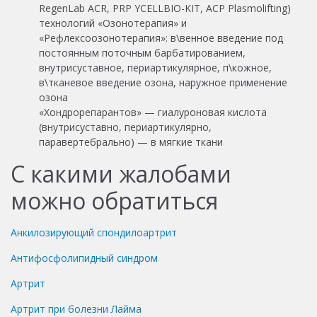
RegenLab ACR, PRP YCELLBIO-KIT, ACP Plasmolifting)
технологий «Озонотерапия» и
«Рефлексоозонотерапия»: в\венное введение под
постоянным поточным барбатированием,
внутрисуставное, периартикулярное, п\кожное,
в\тканевое введение озона, наружное применение
озона
«Хондрорепарантов» — гиалуроновая кислота
(внутрисуставно, периартикулярно,
паравертебрально) — в мягкие ткани
С какими жалобами
можно обратиться
Анкилозирующий спондилоартрит
Антифосфолипидный синдром
Артрит
Артрит при болезни Лайма