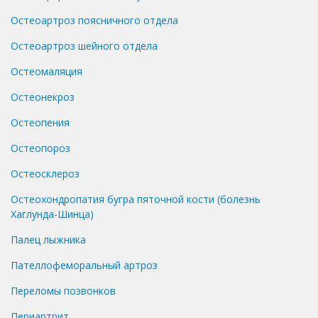
Остеоартроз поясничного отдела
Остеоартроз шейного отдела
Остеомаляция
Остеонекроз
Остеопения
Остеопороз
Остеосклероз
Остеохондропатия бугра пяточной кости (болезнь
Хаглунда-Шинца)
Палец лыжника
Пателлофеморальный артроз
Переломы позвонков
Периартрит