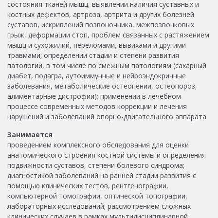
состояния тканей мышц, выявлении наличия суставных и
костных дефектов, артроза, артрита и других болезней
суставов, искривлений позвоночника, межпозвонковых
грыж, деформации стоп, проблем связанных с растяжением
мышц и сухожилий, переломами, вывихами и другими
травмами; определении стадии и степени развития
патологии, в том числе по смежным патологиям (сахарный
диабет, подагра, аутоиммунные и нейроэндокринные
заболевания, метаболические остеопении, остеопороз,
алиментарные дистрофии); применении в лечебном
процессе современных методов коррекции и лечения
нарушений и заболеваний опорно-двигательного аппарата
Занимается
проведением комплексного обследования для оценки
анатомического строения костной системы и определения
подвижности суставов, степени болевого синдрома;
диагностикой заболеваний на ранней стадии развития с
помощью клинических тестов, рентгенографии,
компьютерной томографии, оптической топографии,
лабораторных исследований; рассмотрением сложных
клинических случаев в рамках мультидисциплинарной