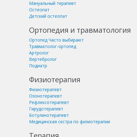
Мануальный терапевт
Остеопат
Детский остеопат
Ортопедия и травматология
Ортопед
Часто выбирают
Травматолог-ортопед
Артролог
Вертебролог
Подиатр
Физиотерапия
Физиотерапевт
Озонотерапевт
Рефлексотерапевт
Гирудотерапевт
Ботулинотерапевт
Медицинская сестра по физиотерапии
Терапия