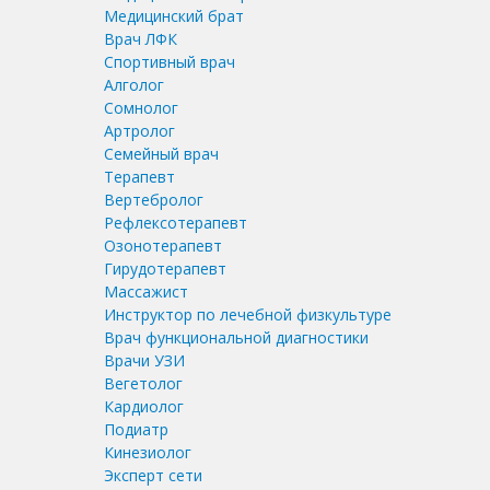
Медицинский брат
Врач ЛФК
Спортивный врач
Алголог
Сомнолог
Артролог
Семейный врач
Терапевт
Вертебролог
Рефлексотерапевт
Озонотерапевт
Гирудотерапевт
Массажист
Инструктор по лечебной физкультуре
Врач функциональной диагностики
Врачи УЗИ
Вегетолог
Кардиолог
Подиатр
Кинезиолог
Эксперт сети