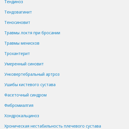
Тендиноз
Тендовагинит
Теносиновит
Травмы локтя при бросании
Травмы менисков
Трохантерит
Умеренный синовит
Унковертебральный артроз
Ушибы кистевого сустава
Фасеточный синдром
Фибромиалгия
Хондрокальциноз
Хроническая нестабильность плечевого сустава