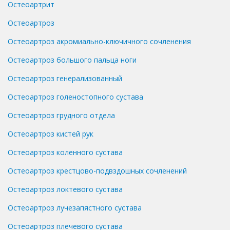
Остеоартрит
Остеоартроз
Остеоартроз акромиально-ключичного сочленения
Остеоартроз большого пальца ноги
Остеоартроз генерализованный
Остеоартроз голеностопного сустава
Остеоартроз грудного отдела
Остеоартроз кистей рук
Остеоартроз коленного сустава
Остеоартроз крестцово-подвздошных сочленений
Остеоартроз локтевого сустава
Остеоартроз лучезапястного сустава
Остеоартроз плечевого сустава