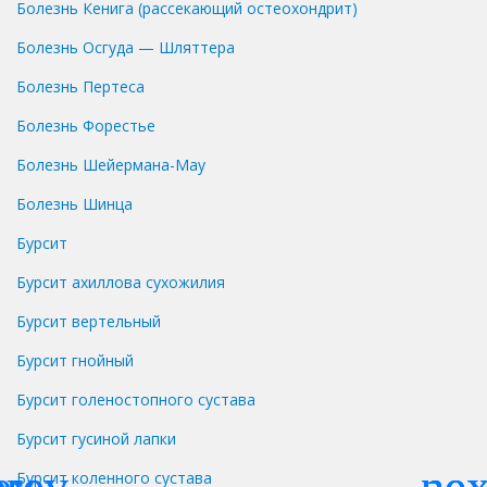
Болезнь Кенига (рассекающий остеохондрит)
Болезнь Осгуда — Шляттера
Болезнь Пертеса
Болезнь Форестье
Болезнь Шейермана-Мау
Болезнь Шинца
Бурсит
Бурсит ахиллова сухожилия
Бурсит вертельный
Бурсит гнойный
Бурсит голеностопного сустава
Бурсит гусиной лапки
Бурсит коленного сустава