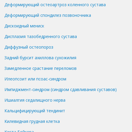
Деформирующий остеоартроз коленного сустава
Деформирующий спондилез позвоночника
Дискоидный мениск
Дисплазия тазобедренного сустава
Диффузный остеопороз
Задний бурсит ахиллова сухожилия
Замедленное срастание переломов
Илеопсоит или псоас-синдром
Импиджмент-синдром (синдром сдавливания суставов)
Ишиалгия седалищного нерва
Кальцифицирующий тендинит
Килевидная грудная клетка
Киста Бейкера