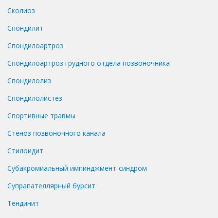
Сколиоз
Спондилит
Спондилоартроз
Спондилоартроз грудного отдела позвоночника
Спондилолиз
Спондилолистез
Спортивные травмы
Стеноз позвоночного канала
Стилоидит
Субакромиальный импинджмент-синдром
Супрапателлярный бурсит
Тендинит