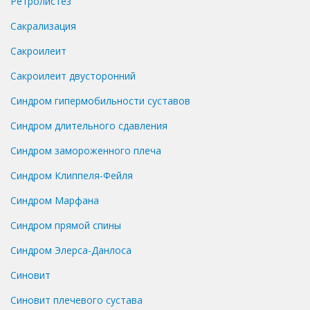
Ретролистез
Сакрализация
Сакроилеит
Сакроилеит двусторонний
Синдром гипермобильности суставов
Синдром длительного сдавления
Синдром замороженного плеча
Синдром Клиппеля-Фейля
Синдром Марфана
Синдром прямой спины
Синдром Элерса-Данлоса
Синовит
Синовит плечевого сустава