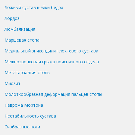
Ложный сустав шейки бедра
Лордоз
Люмбализация
Маршевая стопа
Медиальный эпикондилит локтевого сустава
Межпозвонковая грыжа поясничного отдела
Метатарзалгия стопы
Миозит
Молоткообразная деформация пальцев стопы
Неврома Мортона
Нестабильность сустава
О-образные ноги