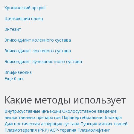
Хронический артрит
Щелкающий палец
Энтезит
Эпикондилит коленного сустава
Эпикондилит локтевого сустава
Эпикондилит лучезапястного сустава
Эпифизеолиз
Еще
0
шт.
Какие методы использует
Внутрисуставные инъекции
Околосуставное введение
лекарственных препаратов
Паравертебральная блокада
Диагностическая аспирация сустава
Пункция мягких тканей
Плазмотерапия (PRP)
ACP-терапия
Плазмолифтинг