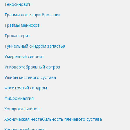
Теносиновит
Травмы локтя при бросании
Травмы менисков
Трохантерит
Туннельный синдром запястья
Умеренный синовит
Унковертебральный артроз
Ушибы кистевого сустава
Фасеточный синдром
Фибромиалгия
Хондрокальциноз
Хроническая нестабильность плечевого сустава
Хронический артрит