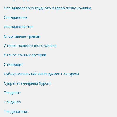
Спондилоартроз грудного отдела позвоночника
Спондилолиз
Спондилолистез
Спортивные травмы
Стеноз позвоночного канала
Стеноз сонных артерий
Стилоидит
Субакромиальный импинджмент-синдром
Супрапателлярный бурсит
Тендинит
Тендиноз
Тендовагинит