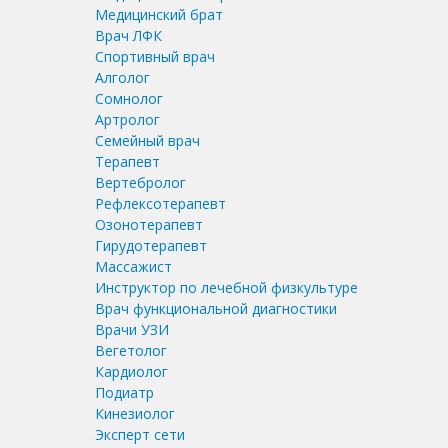
Медицинский брат
Врач ЛФК
Спортивный врач
Алголог
Сомнолог
Артролог
Семейный врач
Терапевт
Вертебролог
Рефлексотерапевт
Озонотерапевт
Гирудотерапевт
Массажист
Инструктор по лечебной физкультуре
Врач функциональной диагностики
Врачи УЗИ
Вегетолог
Кардиолог
Подиатр
Кинезиолог
Эксперт сети