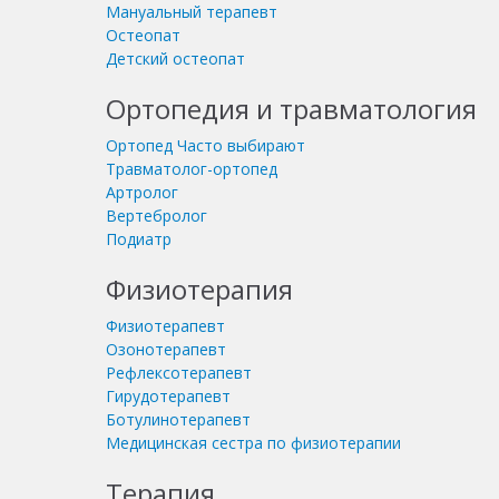
Мануальный терапевт
Остеопат
Детский остеопат
Ортопедия и травматология
Ортопед
Часто выбирают
Травматолог-ортопед
Артролог
Вертебролог
Подиатр
Физиотерапия
Физиотерапевт
Озонотерапевт
Рефлексотерапевт
Гирудотерапевт
Ботулинотерапевт
Медицинская сестра по физиотерапии
Терапия