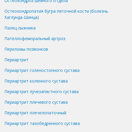
Остеохондроз шейного отдела
Остеохондропатия бугра пяточной кости (болезнь
Хаглунда-Шинца)
Палец лыжника
Пателлофеморальный артроз
Переломы позвонков
Периартрит
Периартрит голеностопного сустава
Периартрит коленного сустава
Периартрит лучезапястного сустава
Периартрит плечевого сустава
Периартрит плечелопаточный
Периартрит тазобедренного сустава