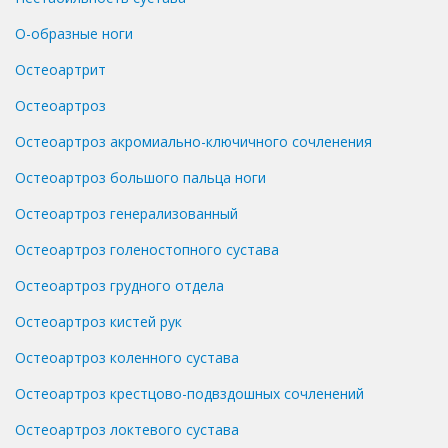
О-образные ноги
Остеоартрит
Остеоартроз
Остеоартроз акромиально-ключичного сочленения
Остеоартроз большого пальца ноги
Остеоартроз генерализованный
Остеоартроз голеностопного сустава
Остеоартроз грудного отдела
Остеоартроз кистей рук
Остеоартроз коленного сустава
Остеоартроз крестцово-подвздошных сочленений
Остеоартроз локтевого сустава