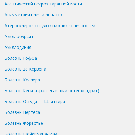
Асептический некроз таранной кости
Асимметрия плеч и лопаток
Атеросклероз сосудов нижних конечностей
Ахиллобурсит
Ахиллодиния
Болезнь Гоффа
Болезнь де Кервена
Болезнь Келлера
Болезнь Кенига (рассекающий остеохондрит)
Болезнь Осгуда — Шляттера
Болезнь Пертеса
Болезнь Форестье
Болезнь Шейермана-Мау