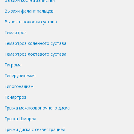
Вывихи костей запястья
Вывихи фаланг пальцев
Выпот в полости сустава
Гемартроз
Гемартроз коленного сустава
Гемартроз локтевого сустава
Гигрома
Гиперурикемия
Гипогонадизм
Гонартроз
Грыжа межпозвоночного диска
Грыжа Шморля
Грыжи диска с секвестрацией